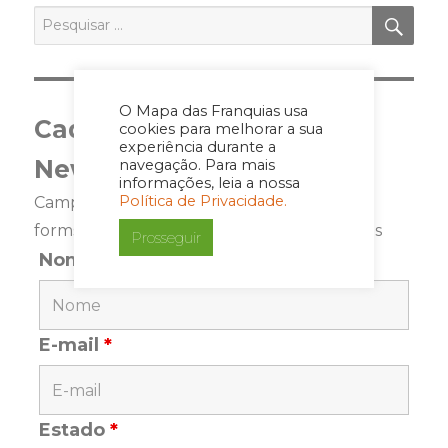
R
PES
Pesquisar
por:
O Mapa das Franquias usa
Cadastre-se para a
cookies para melhorar a sua
experiência durante a
Newsletter
navegação. Para mais
informações, leia a nossa
Política de Privacidade.
Campos marcados com <span class="ninja-
forms-req-symbol">*</span> são requeridos
Prosseguir
Nome
*
E-mail
*
Estado
*