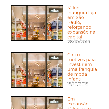
Milon
inaugura loja
em São
Paulo,
reforçando
expansão na
capital
28/10/2019
Cinco
motivos para
investir em
uma franquia
de moda
infantil
15/10/2019
Em
expansão,
Milon abre