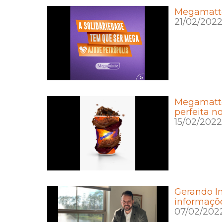
Megamatte 
21/02/202
Megamatte
perfeita n
15/02/2022
Gerando I
informaçõ
07/02/202