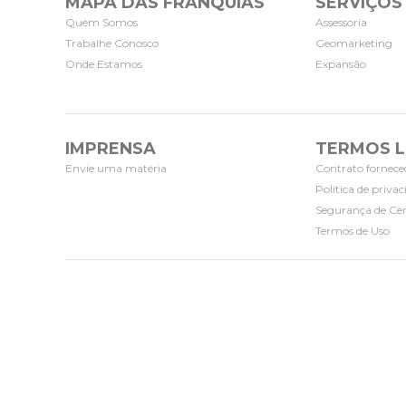
MAPA DAS FRANQUIAS
SERVIÇOS
Quem Somos
Assessoria
Trabalhe Conosco
Geomarketing
Onde Estamos
Expansão
IMPRENSA
TERMOS L
Envie uma matéria
Contrato fornece
Política de priva
Segurança de Cer
Termos de Uso