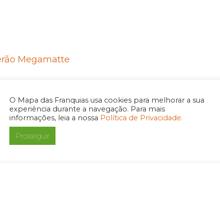
erão Megamatte
O Mapa das Franquias usa cookies para melhorar a sua
experiência durante a navegação. Para mais
informações, leia a nossa
Política de Privacidade.
Prosseguir
 fecha parceria com Metrô Rio e oferece