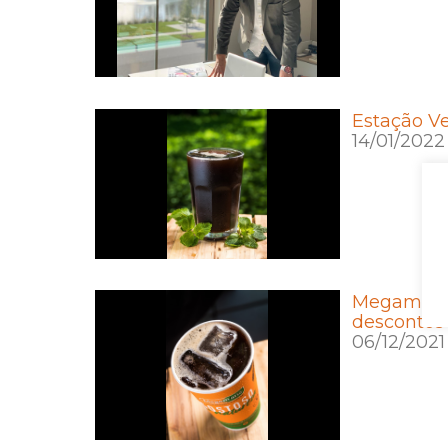
Estação V
14/01/2022
Megamatte
descontos
06/12/2021