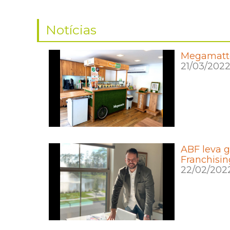
Notícias
Megamatte
21/03/202
ABF leva g
Franchisin
22/02/202