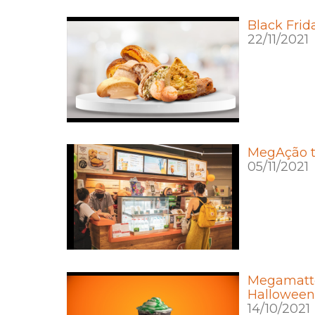
Black Fri
22/11/2021
MegAção t
05/11/2021
Megamatte
Halloween
14/10/2021