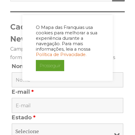
Cadastre-se para a
O Mapa das Franquias usa
cookies para melhorar a sua
Newsletter
experiência durante a
navegação. Para mais
Campos marcados com <span class="ninja-
informações, leia a nossa
Política de Privacidade.
forms-req-symbol">*</span> são requeridos
Prosseguir
Nome
*
E-mail
*
Estado
*