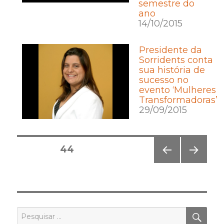
semestre do
ano
14/10/2015
Presidente da
Sorridents conta
sua história de
sucesso no
evento ‘Mulheres
Transformadoras’
29/09/2015
Posts
PÁGINA
44
pagination
PÁGI
PRÓ
NA
XIMA
ANT
PÁGI
ERIO
NA
R
PES
Pesquisar
por: