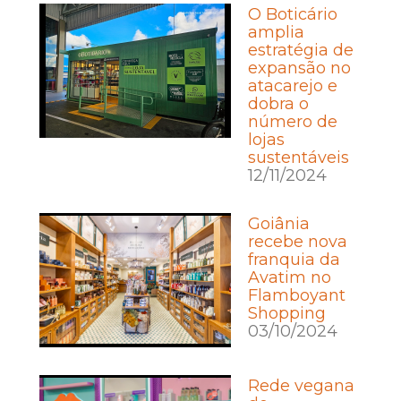
O Boticário
amplia
estratégia de
expansão no
atacarejo e
dobra o
número de
lojas
sustentáveis
12/11/2024
Goiânia
recebe nova
franquia da
Avatim no
Flamboyant
Shopping
03/10/2024
Rede vegana