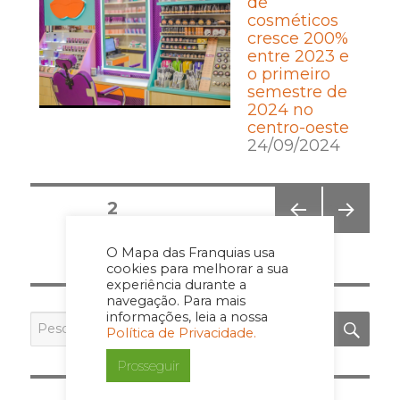
de
cosméticos
cresce 200%
entre 2023 e
o primeiro
semestre de
2024 no
centro-oeste
24/09/2024
Posts
PÁGINA
2
pagination
PÁGI
PRÓ
O Mapa das Franquias usa
NA
XIMA
cookies para melhorar a sua
ANT
PÁGI
experiência durante a
ERIO
NA
navegação. Para mais
R
informações, leia a nossa
PES
Pesquisar
Política de Privacidade.
por:
Prosseguir