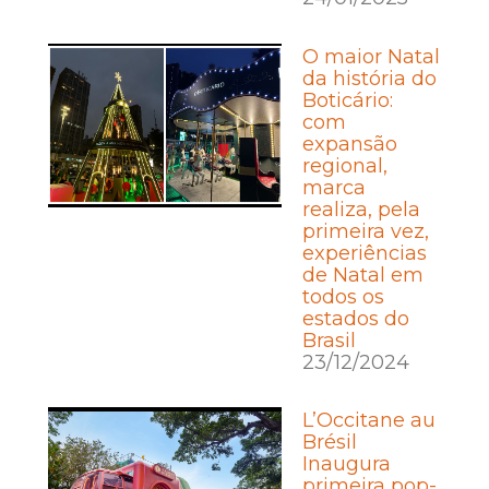
O maior Natal
da história do
Boticário:
com
expansão
regional,
marca
realiza, pela
primeira vez,
experiências
de Natal em
todos os
estados do
Brasil
23/12/2024
L’Occitane au
Brésil
Inaugura
primeira pop-