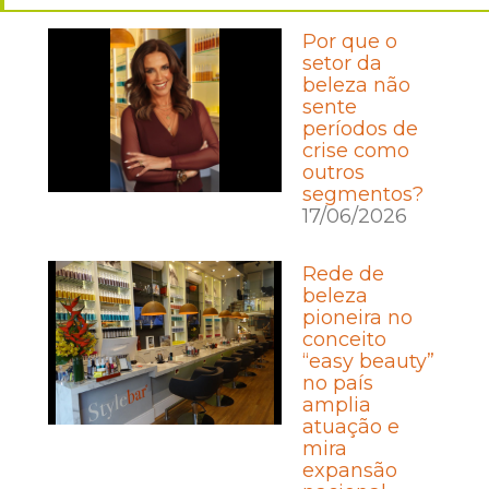
Por que o
setor da
beleza não
sente
períodos de
crise como
outros
segmentos?
17/06/2026
Rede de
beleza
pioneira no
conceito
“easy beauty”
no país
amplia
atuação e
mira
expansão