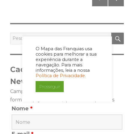
pagination
PRÓ
XIMA
PÁGI
NA
PES
Pesquisar
por:
O Mapa das Franquias usa
cookies para melhorar a sua
experiência durante a
navegação. Para mais
Cadastre-se para a
informações, leia a nossa
Política de Privacidade.
Newsletter
Prosseguir
Campos marcados com <span class="ninja-
forms-req-symbol">*</span> são requeridos
Nome
*