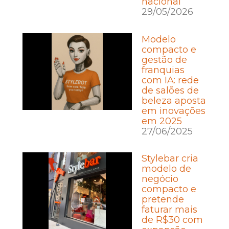
nacional
29/05/2026
Modelo
compacto e
gestão de
franquias
com IA: rede
de salões de
beleza aposta
em inovações
em 2025
27/06/2025
Stylebar cria
modelo de
negócio
compacto e
pretende
faturar mais
de R$30 com