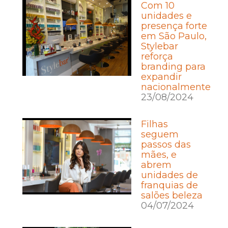
Com 10
unidades e
presença forte
em São Paulo,
Stylebar
reforça
branding para
expandir
nacionalmente
23/08/2024
Filhas
seguem
passos das
mães, e
abrem
unidades de
franquias de
salões beleza
04/07/2024