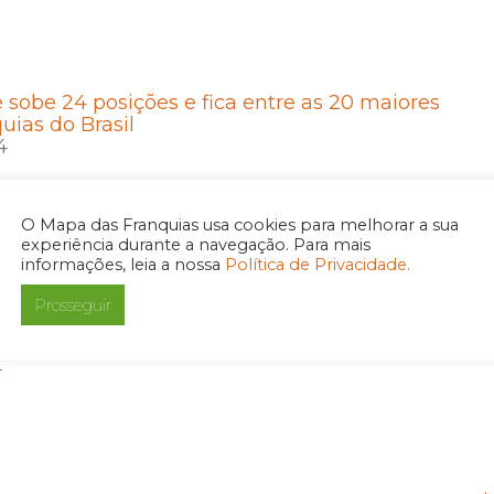
 sobe 24 posições e fica entre as 20 maiores
uias do Brasil
4
O Mapa das Franquias usa cookies para melhorar a sua
experiência durante a navegação. Para mais
informações, leia a nossa
Política de Privacidade.
ranquias lança campanha “Onda de Economia”
Prosseguir
tivar o uso de painéis solares e economia na
uz
4