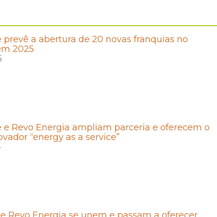
 prevê a abertura de 20 novas franquias no
em 2025
5
 e Revo Energia ampliam parceria e oferecem o
vador “energy as a service”
4
 e Revo Energia se unem e passam a oferecer