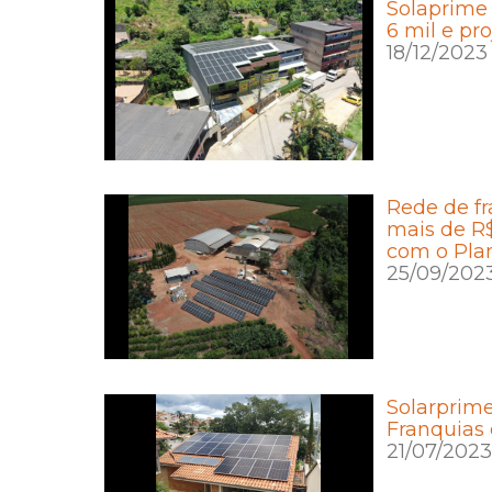
Solaprime
6 mil e pr
18/12/2023
Rede de fr
mais de R$
com o Plan
25/09/202
Solarprime
Franquias 
21/07/2023