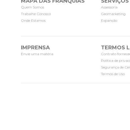
MAPA DAS FRANQUIAS
SERVIÇOS
Quem Somos
Assessoria
Trabalhe Conosco
Geomarketing
Onde Estamos
Expansão
IMPRENSA
TERMOS L
Envie uma matéria
Contrato fornece
Política de priva
Segurança de Cer
Termos de Uso