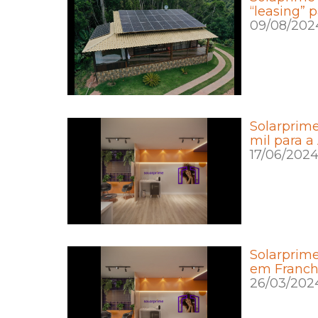
“leasing” 
09/08/202
Solarprime
mil para 
17/06/202
Solarprime
em Franch
26/03/202