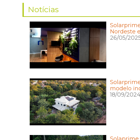
Notícias
Solarprime
Nordeste 
26/05/202
Solarprime
modelo ino
18/09/202
Solaprime