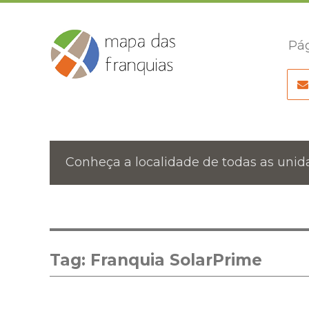
Pág
Conheça a localidade de todas as unida
Tag:
Franquia SolarPrime