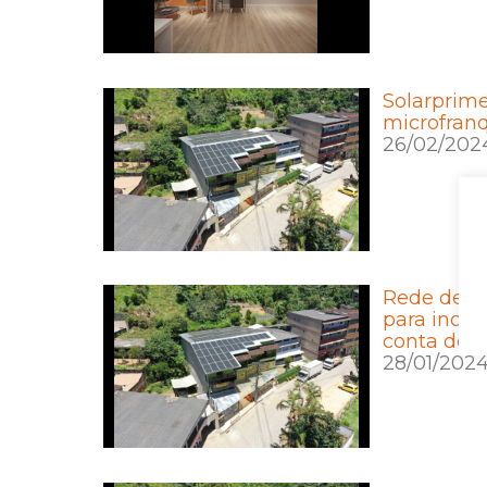
Solarprime
microfranq
26/02/202
Rede de f
para incen
conta de l
28/01/202