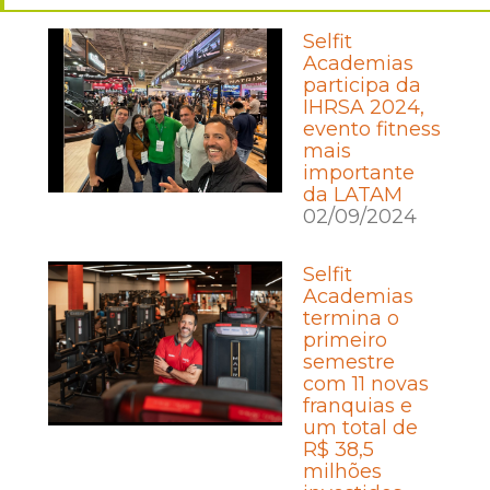
Selfit
Academias
participa da
IHRSA 2024,
evento fitness
mais
importante
da LATAM
02/09/2024
Selfit
Academias
termina o
primeiro
semestre
com 11 novas
franquias e
um total de
R$ 38,5
milhões