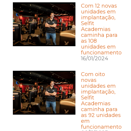
Com 12 novas
unidades em
implantação,
Selfit
Academias
caminha para
as 108
unidades em
funcionamento
16/01/2024
Com oito
novas
unidades em
implantação,
Selfit
Academias
caminha para
as 92 unidades
em
funcionamento