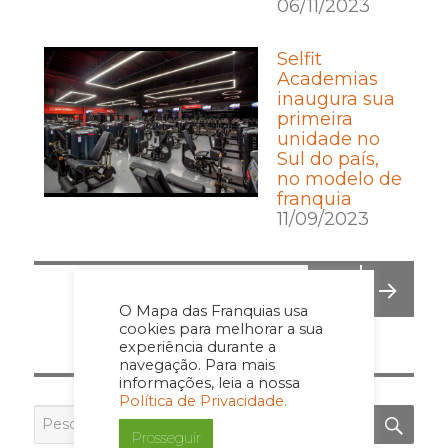
06/11/2023
Selfit
Academias
inaugura sua
primeira
unidade no
Sul do país,
no modelo de
franquia
11/09/2023
Posts
PÁGINA
2
O Mapa das Franquias usa
pagination
PÁGI
PRÓ
cookies para melhorar a sua
NA
XIMA
experiência durante a
ANT
PÁGI
navegação. Para mais
ERIO
NA
informações, leia a nossa
Política de Privacidade.
R
PES
Pesquisar
por:
Prosseguir