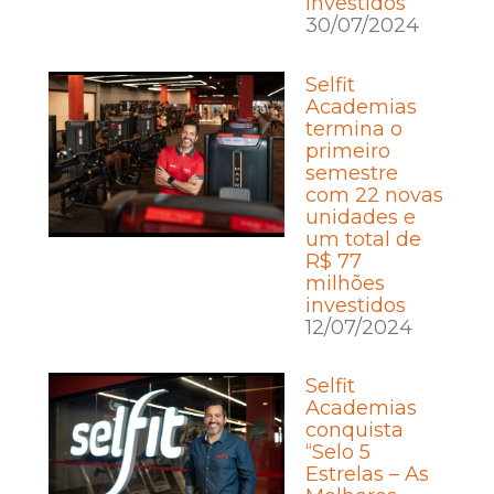
investidos
30/07/2024
Selfit
Academias
termina o
primeiro
semestre
com 22 novas
unidades e
um total de
R$ 77
milhões
investidos
12/07/2024
Selfit
Academias
conquista
“Selo 5
Estrelas – As