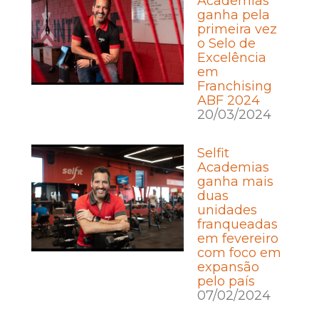
Academias
ganha pela
primeira vez
o Selo de
Excelência
em
Franchising
ABF 2024
20/03/2024
Selfit
Academias
ganha mais
duas
unidades
franqueadas
em fevereiro
com foco em
expansão
pelo país
07/02/2024