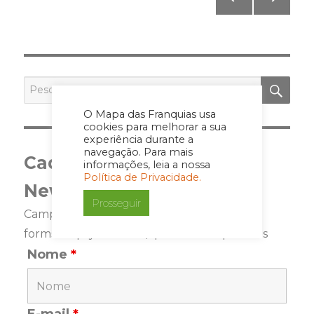
pagination
PÁGI
PRÓ
NA
XIMA
ANT
PÁGI
ERIO
NA
R
PES
Pesquisar
por:
O Mapa das Franquias usa
cookies para melhorar a sua
experiência durante a
navegação. Para mais
Cadastre-se para a
informações, leia a nossa
Política de Privacidade.
Newsletter
Prosseguir
Campos marcados com <span class="ninja-
forms-req-symbol">*</span> são requeridos
Nome
*