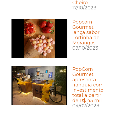
Cheiro
17/10/2023
Popcorn
Gourmet
lança sabor
Tortinha de
Morangos
09/10/2023
PopCorn
Gourmet
apresenta
franquia com
investimento
total a partir
de R$ 45 mil
04/07/2023