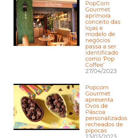
PopCorn
Gourmet
aprimora
conceito das
lojas e
modelo de
negócios
passa a ser
identificado
como ‘Pop
Coffee’
27/04/2023
Popcorn
Gourmet
apresenta
Ovos de
Páscoa
personalizados
recheados de
pipocas
23/03/2023