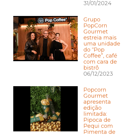
31/01/2024
Grupo
PopCorn
Gourmet
estreia mais
uma unidade
do “Pop
Coffee”, café
com cara de
bistrô
06/12/2023
Popcorn
Gourmet
apresenta
edição
limitada:
Pipoca de
Pequi com
Pimenta de