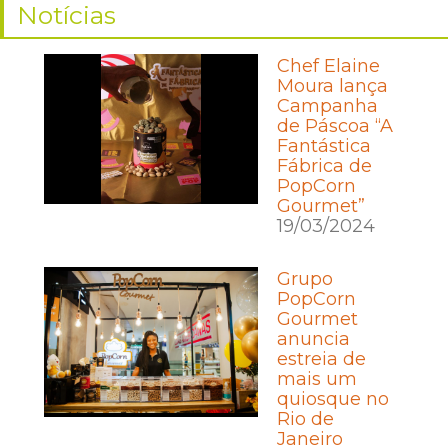
Notícias
Chef Elaine
Moura lança
Campanha
de Páscoa “A
Fantástica
Fábrica de
PopCorn
Gourmet”
19/03/2024
Grupo
PopCorn
Gourmet
anuncia
estreia de
mais um
quiosque no
Rio de
Janeiro