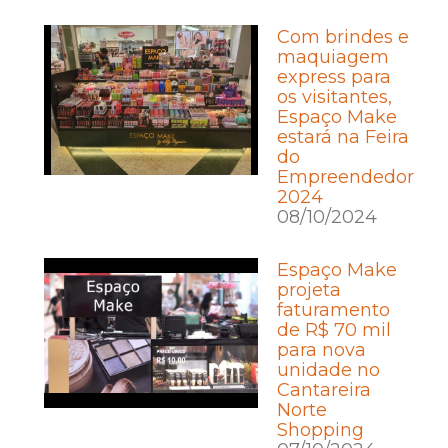
Com brindes e
maquiagem
express para
os visitantes,
Espaço Make
estará na Feira
do
Empreendedor
2024
08/10/2024
Espaço Make
projeta
faturamento
de R$ 70 mil
para nova
unidade no
Cantareira
Norte
Shopping