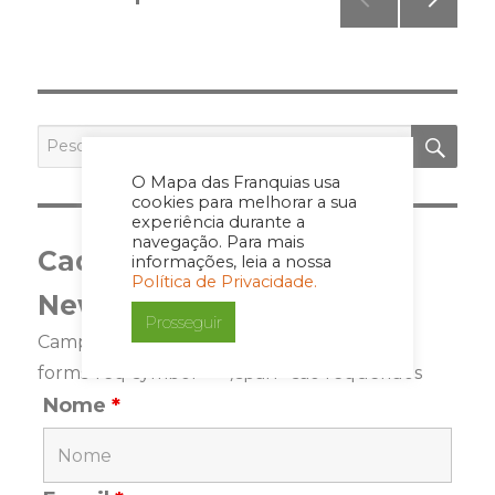
pagination
PRÓ
XIMA
PÁGI
NA
PES
Pesquisar
por:
O Mapa das Franquias usa
cookies para melhorar a sua
experiência durante a
navegação. Para mais
Cadastre-se para a
informações, leia a nossa
Política de Privacidade.
Newsletter
Prosseguir
Campos marcados com <span class="ninja-
forms-req-symbol">*</span> são requeridos
Nome
*