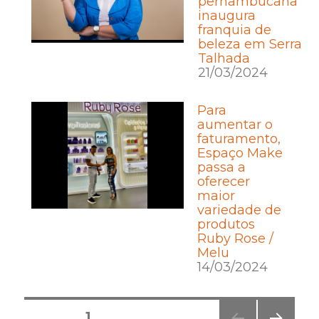
pernambucana
inaugura
franquia de
beleza em Serra
Talhada
21/03/2024
Para
aumentar o
faturamento,
Espaço Make
passa a
oferecer
maior
variedade de
produtos
Ruby Rose /
Melu
14/03/2024
Posts
PÁGINA
1