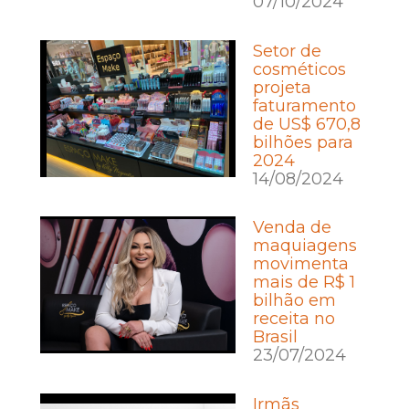
07/10/2024
Setor de
cosméticos
projeta
faturamento
de US$ 670,8
bilhões para
2024
14/08/2024
Venda de
maquiagens
movimenta
mais de R$ 1
bilhão em
receita no
Brasil
23/07/2024
Irmãs