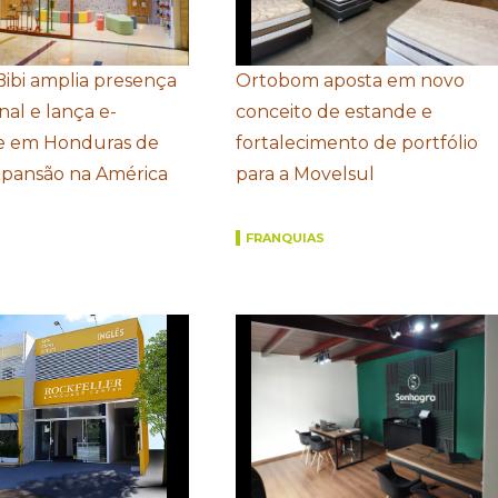
Bibi amplia presença
Ortobom aposta em novo
nal e lança e-
conceito de estande e
 em Honduras de
fortalecimento de portfólio
xpansão na América
para a Movelsul
FRANQUIAS