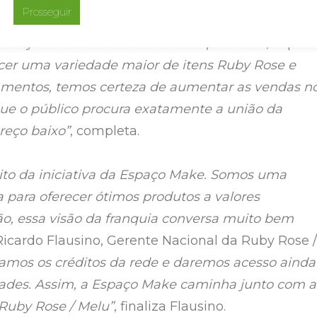
Prosseguir
ue ao menos 70% dos artigos comercializados nas
s sejam dessa fabricante tão importante”
, explic
ecer uma variedade maior de itens Ruby Rose e
amentos, temos certeza de aumentar as vendas n
que o público procura exatamente a união da
reço baixo”
, completa.
to da iniciativa da Espaço Make. Somos uma
 para oferecer ótimos produtos a valores
tão, essa visão da franquia conversa muito bem
 Ricardo Flausino, Gerente Nacional da Ruby Rose /
mos os créditos da rede e daremos acesso ainda
ades. Assim, a Espaço Make caminha junto com a
Ruby Rose / Melu”
, finaliza Flausino.