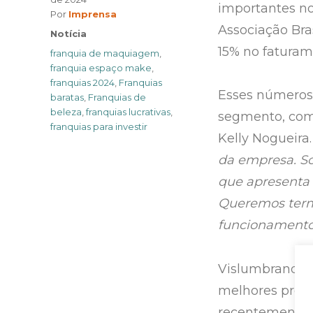
importantes no
Author
Por
Imprensa
Associação Bra
Categories
Notícia
15% no faturam
Tags
franquia de maquiagem
,
franquia espaço make
,
franquias 2024
,
Franquias
Esses números
baratas
,
Franquias de
beleza
,
franquias lucrativas
,
segmento, com
franquias para investir
Kelly Nogueira
da empresa. S
que apresenta 
Queremos term
funcionamento
Vislumbrando 
melhores produt
recentemente o