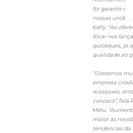
foi garantir q
nossas unidade
Kelly.
“Ao ofer
focar nos lanç
quiosques, já 
qualidade ao p
“Gostamos mui
empresa criada
acessíveis, en
conosco”
, fala
Melu.
“Aumenta
maior às novid
tendências da 