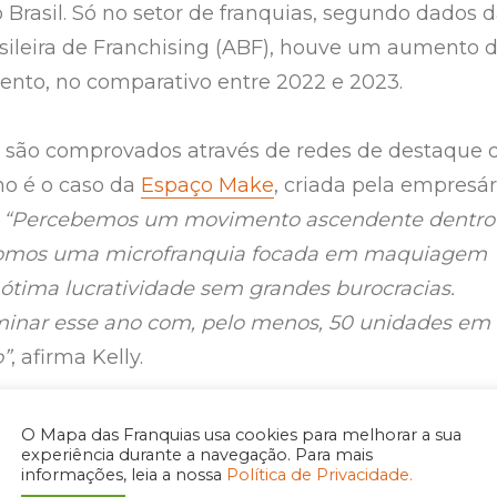
 Brasil. Só no setor de franquias, segundo dados 
sileira de Franchising (ABF), houve um aumento 
ento, no comparativo entre 2022 e 2023.
 são comprovados através de redes de destaque 
o é o caso da
Espaço Make
, criada pela empresár
.
“Percebemos um movimento ascendente dentro
omos uma microfranquia focada em maquiagem
ótima lucratividade sem grandes burocracias.
inar esse ano com, pelo menos, 50 unidades em
”
, afirma Kelly.
esse bom momento e focada em oferecer os
O Mapa das Franquias usa cookies para melhorar a sua
experiência durante a navegação. Para mais
os com preços a partir de R$10,00, Kelly visitou
informações, leia a nossa
Política de Privacidade.
 escritório da Ruby Rose.
“O intuito dessa reuniã