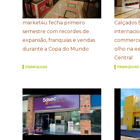
market4u fecha primeiro
Calçados 
semestre com recordes de
internacio
expansão, franquias e vendas
commerce
durante a Copa do Mundo
olho na e
Central
FRANQUIAS
FRANQUIAS