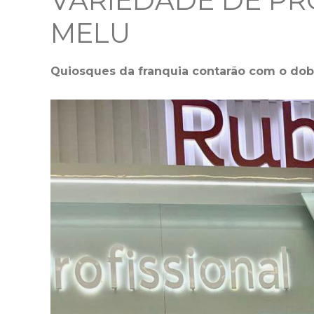
VARIEDADE DE PR
MELU
Quiosques da franquia contarão com o dob