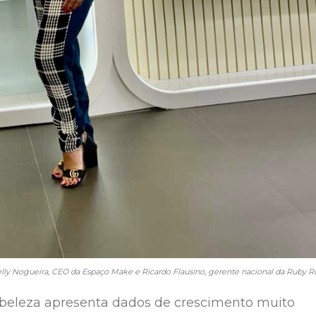
lly Nogueira, CEO da Espaço Make e Ricardo Flausino, gerente nacional da Ruby R
beleza apresenta dados de crescimento muito