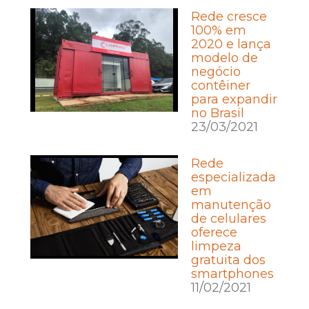
Rede cresce
100% em
2020 e lança
modelo de
negócio
contêiner
para expandir
no Brasil
23/03/2021
Rede
especializada
em
manutenção
de celulares
oferece
limpeza
gratuita dos
smartphones
11/02/2021