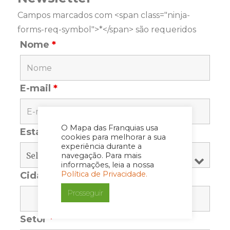
Campos marcados com <span class="ninja-
forms-req-symbol">*</span> são requeridos
Nome
*
E-mail
*
O Mapa das Franquias usa
Estado
*
cookies para melhorar a sua
experiência durante a
navegação. Para mais
informações, leia a nossa
Política de Privacidade.
Cidade
*
Prosseguir
Setor
*