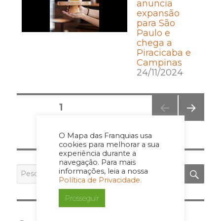
anuncia
expansão
para São
Paulo e
chega a
Piracicaba e
Campinas
24/11/2024
Posts
PÁGINA
1
pagination
PRÓ
XIMA
O Mapa das Franquias usa
PÁGI
cookies para melhorar a sua
NA
experiência durante a
navegação. Para mais
PES
Pesquisar
informações, leia a nossa
por:
Política de Privacidade.
Prosseguir