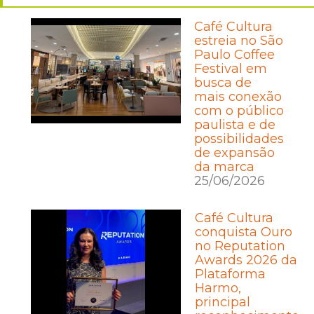
Café Cultura
estreia no São
Paulo Coffee
Festival em
busca de
mais conexão
com o público
paulista e de
possibilidades
de expansão
da marca
25/06/2026
Café Cultura
conquista Ouro
no Reputation
Awards 2026 da
Plataforma
Harmo,
principal