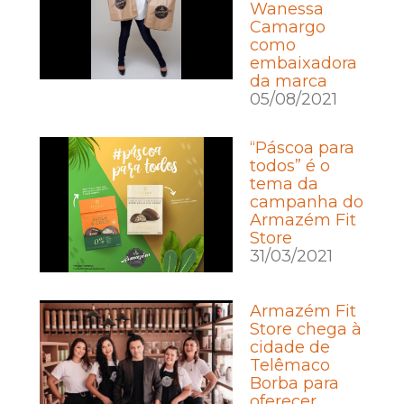
Wanessa
Camargo
como
embaixadora
da marca
05/08/2021
“Páscoa para
todos” é o
tema da
campanha do
Armazém Fit
Store
31/03/2021
Armazém Fit
Store chega à
cidade de
Telêmaco
Borba para
oferecer