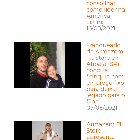
consolidar
como líder na
América
Latina
16/08/2021
Franqueado
do Armazém
Fit Store em
Atibaia (SP)
concilia
franquia com
emprego fixo
para deixar
legado para o
filho
09/08/2021
Armazém Fit
Store
apresenta