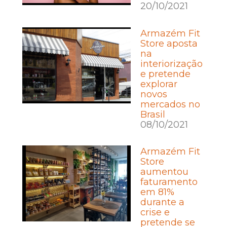
20/10/2021
Armazém Fit
Store aposta
na
interiorização
e pretende
explorar
novos
mercados no
Brasil
08/10/2021
Armazém Fit
Store
aumentou
faturamento
em 81%
durante a
crise e
pretende se