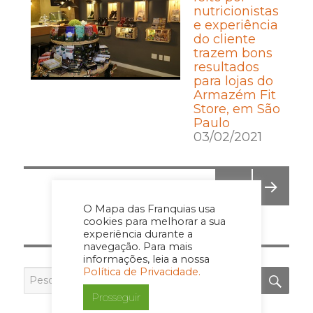
nutricionistas
e experiência
do cliente
trazem bons
resultados
para lojas do
Armazém Fit
Store, em São
Paulo
03/02/2021
Posts
PÁGINA
1
pagination
O Mapa das Franquias usa
PRÓ
cookies para melhorar a sua
XIMA
experiência durante a
PÁGI
navegação. Para mais
NA
informações, leia a nossa
PES
Política de Privacidade.
Pesquisar
por:
Prosseguir