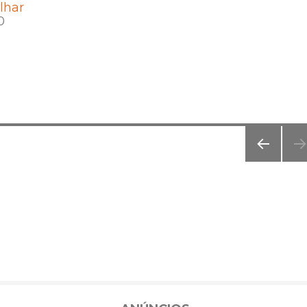
lhar
0
PÁGI
NA
ANT
ERIO
R