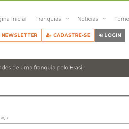
ina Inicial
Franquias
Notícias
Forne
NEWSLETTER
CADASTRE-SE
LOGIN
des de uma franquia pelo Brasil.
nheça