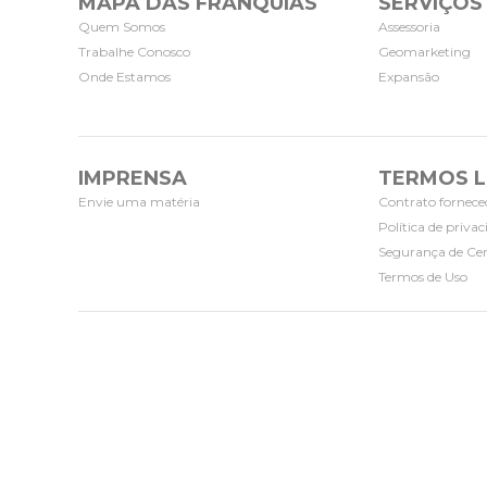
MAPA DAS FRANQUIAS
SERVIÇOS
Quem Somos
Assessoria
Trabalhe Conosco
Geomarketing
Onde Estamos
Expansão
IMPRENSA
TERMOS L
Envie uma matéria
Contrato fornece
Política de priva
Segurança de Cer
Termos de Uso