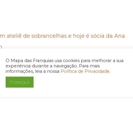
um ateliê de sobrancelhas e hoje é sócia da Ana
0
O Mapa das Franquias usa cookies para melhorar a sua
experiência durante a navegação. Para mais
informações, leia a nossa
Política de Privacidade.
Prosseguir
ra fidelizar clientes em redes de franquia
0