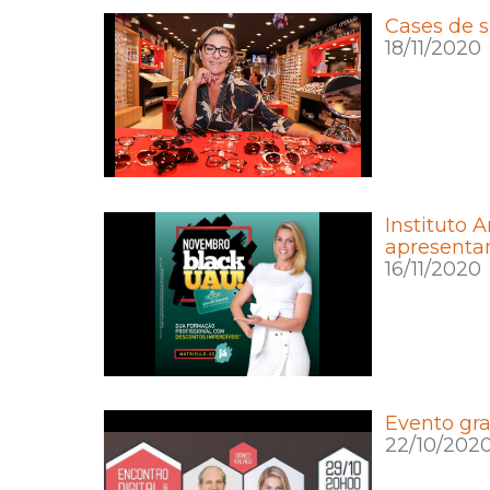
Cases de 
18/11/2020
Instituto 
apresenta
16/11/2020
Evento gra
22/10/202