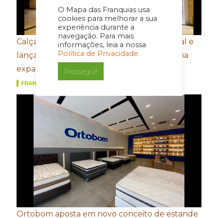
O Mapa das Franquias usa
cookies para melhorar a sua
experiência durante a
navegação. Para mais
Calçados Bibi amplia presença internacional e
informações, leia a nossa
Política de Privacidade.
lança e-commerce em Honduras de olho na
expansão na América Central
Prosseguir
FRANQUIAS
Ortobom aposta em novo conceito de estande