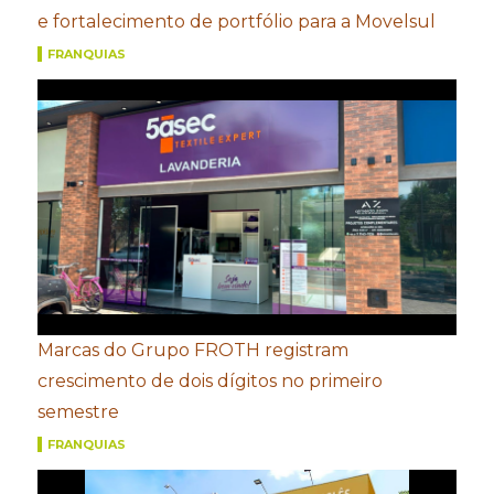
e fortalecimento de portfólio para a Movelsul
FRANQUIAS
Marcas do Grupo FROTH registram
crescimento de dois dígitos no primeiro
semestre
FRANQUIAS