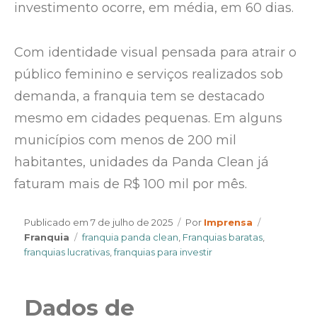
investimento ocorre, em média, em 60 dias.
Com identidade visual pensada para atrair o
público feminino e serviços realizados sob
demanda, a franquia tem se destacado
mesmo em cidades pequenas. Em alguns
municípios com menos de 200 mil
habitantes, unidades da Panda Clean já
faturam mais de R$ 100 mil por mês.
Author
Categories
Publicado em
7 de julho de 2025
Por
Imprensa
Tags
Franquia
franquia panda clean
,
Franquias baratas
,
franquias lucrativas
,
franquias para investir
Dados de