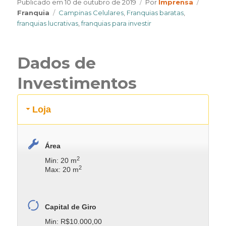
Author
Catego
Publicado em
10 de outubro de 2019
Por
Imprensa
Tags
Franquia
Campinas Celulares
,
Franquias baratas
,
franquias lucrativas
,
franquias para investir
Dados de
Investimentos
Loja
Área
2
Min: 20 m
2
Max: 20 m
Capital de Giro
Min: R$10.000,00