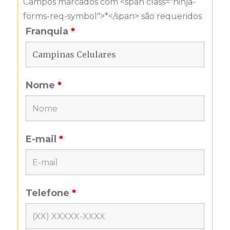
Campos marcados com <span class="ninja-
forms-req-symbol">*</span> são requeridos
Franquia
*
Nome
*
E-mail
*
Telefone
*