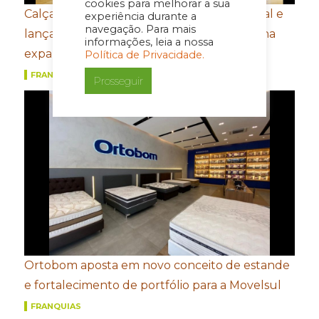
cookies para melhorar a sua
Calçados Bibi amplia presença internacional e
experiência durante a
navegação. Para mais
lança e-commerce em Honduras de olho na
informações, leia a nossa
expansão na América Central
Política de Privacidade.
FRANQUIAS
Prosseguir
Ortobom aposta em novo conceito de estande
e fortalecimento de portfólio para a Movelsul
FRANQUIAS