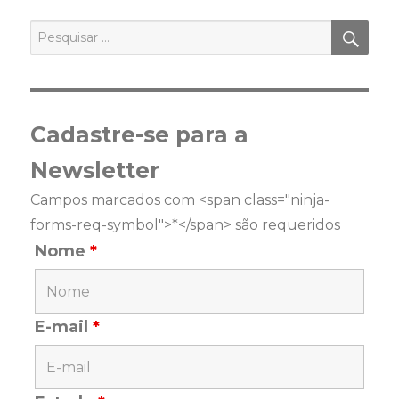
PES
Pesquisar
por:
Cadastre-se para a
Newsletter
Campos marcados com <span class="ninja-
forms-req-symbol">*</span> são requeridos
Nome
*
E-mail
*