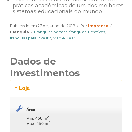
práticas acadêmicas de um dos melhores
sistemas educacionais do mundo.
Author
Categori
Publicado em
27 de junho de 2018
Por
Imprensa
Tags
Franquia
Franquias baratas
,
franquias lucrativas
,
franquias para investir
,
Maple Bear
Dados de
Investimentos
Loja
Área
2
Min: 450 m
2
Max: 450 m