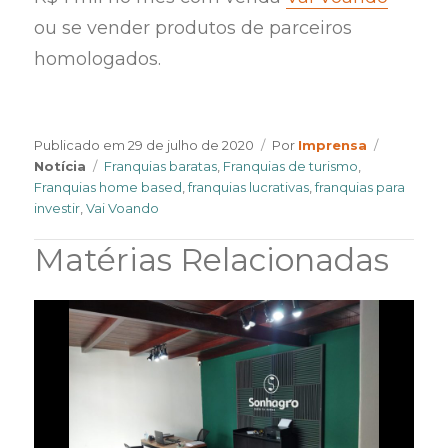
ou se vender produtos de parceiros
homologados.
Author
Categori
Publicado em
29 de julho de 2020
Por
Imprensa
Tags
Notícia
Franquias baratas
,
Franquias de turismo
,
Franquias home based
,
franquias lucrativas
,
franquias para
investir
,
Vai Voando
Matérias Relacionadas