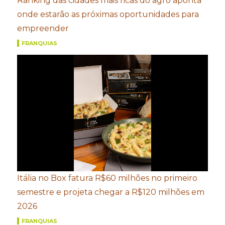
Ranking das cidades mais ricas do agro aponta
onde estarão as próximas oportunidades para
empreender
FRANQUIAS
Itália no Box fatura R$60 milhões no primeiro
semestre e projeta chegar a R$120 milhões em
2026
FRANQUIAS