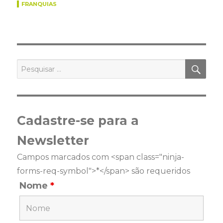
FRANQUIAS
PES
Pesquisar
por:
Cadastre-se para a
Newsletter
Campos marcados com <span class="ninja-
forms-req-symbol">*</span> são requeridos
Nome
*