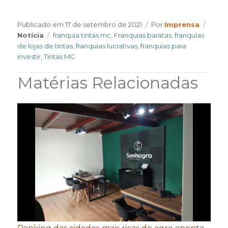
Author
Categ
Publicado em
17 de setembro de 2021
Por
Imprensa
Tags
Notícia
franquia tintas mc
,
Franquias baratas
,
franquias
de lojas de tintas
,
franquias lucrativas
,
franquias para
investir
,
Tintas MC
Matérias Relacionadas