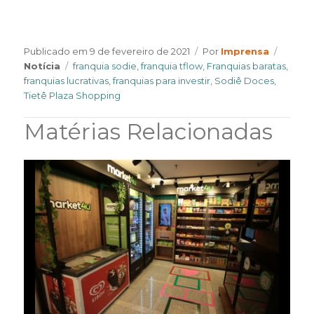
Author
Catego
Publicado em
9 de fevereiro de 2021
Por
Imprensa
Tags
Notícia
franquia sodie
,
franquia tflow
,
Franquias baratas
,
franquias lucrativas
,
franquias para investir
,
Sodiê Doces
,
Tietê Plaza Shopping
Matérias Relacionadas