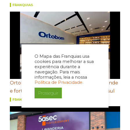
FRANQUIAS
O Mapa das Franquias usa
cookies para melhorar a sua
experiência durante a
navegação. Para mais
informações, leia a nossa
Política de Privacidade.
Ortobom aposta em novo conceito de estande
e fortalecimento de portfólio para a Movelsul
Prosseguir
FRANQUIAS