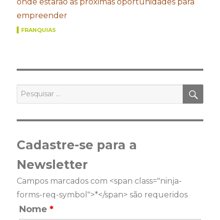
onde estarão as próximas oportunidades para
empreender
FRANQUIAS
PES
Pesquisar
por:
Cadastre-se para a
Newsletter
Campos marcados com <span class="ninja-
forms-req-symbol">*</span> são requeridos
Nome
*