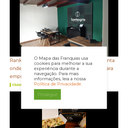
O Mapa das Franquias usa
Ranking das cidades mais ricas do agro aponta
cookies para melhorar a sua
onde estarão as próximas oportunidades para
experiência durante a
navegação. Para mais
empreender
informações, leia a nossa
Política de Privacidade.
FRANQUIAS
Prosseguir