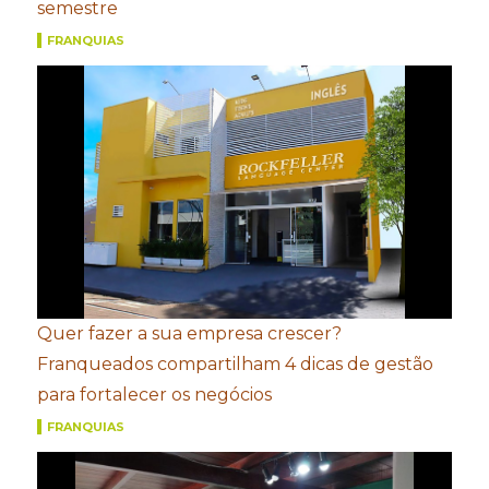
semestre
FRANQUIAS
Quer fazer a sua empresa crescer?
Franqueados compartilham 4 dicas de gestão
para fortalecer os negócios
FRANQUIAS