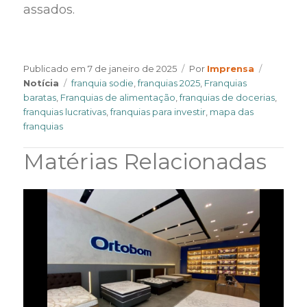
assados.
Author
Categori
Publicado em
7 de janeiro de 2025
Por
Imprensa
Tags
Notícia
franquia sodie
,
franquias 2025
,
Franquias
baratas
,
Franquias de alimentação
,
franquias de docerias
,
franquias lucrativas
,
franquias para investir
,
mapa das
franquias
Matérias Relacionadas