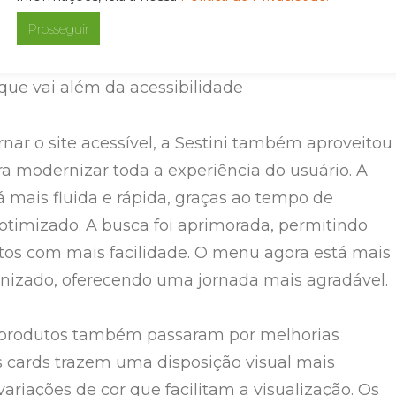
queio de intermitência de brilho, contribuindo pa
Prosseguir
mais segura e confortável.
ue vai além da acessibilidade
nar o site acessível, a Sestini também aproveitou
ra modernizar toda a experiência do usuário. A
 mais fluida e rápida, graças ao tempo de
timizado. A busca foi aprimorada, permitindo
utos com mais facilidade. O menu agora está mais
ganizado, oferecendo uma jornada mais agradável.
 produtos também passaram por melhorias
s cards trazem uma disposição visual mais
variações de cor que facilitam a visualização. Os