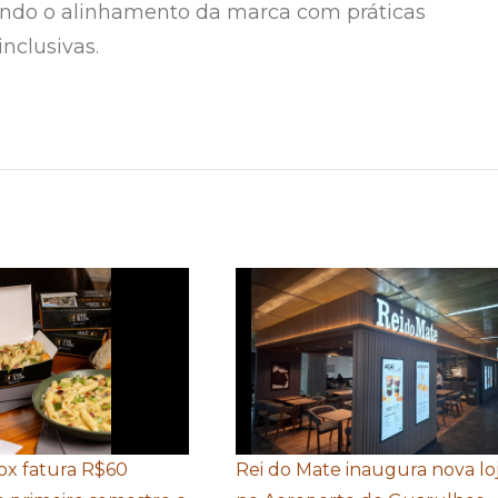
ando o alinhamento da marca com práticas
inclusivas.
Box fatura R$60
Rei do Mate inaugura nova lo