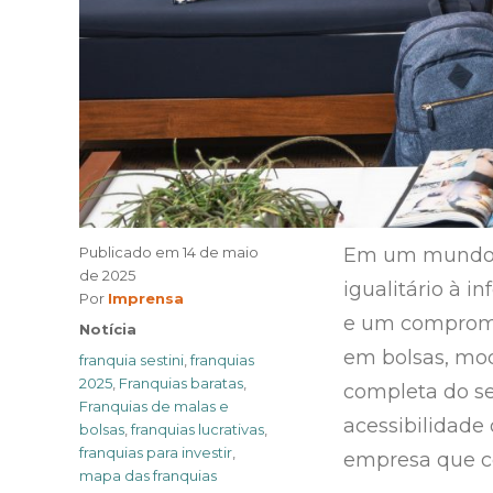
Publicado em
14 de maio
Em um mundo c
de 2025
igualitário à 
Author
Por
Imprensa
e um compromi
Categories
Notícia
em bolsas, moc
Tags
franquia sestini
,
franquias
2025
,
Franquias baratas
,
completa do se
Franquias de malas e
acessibilidade
bolsas
,
franquias lucrativas
,
franquias para investir
,
empresa que co
mapa das franquias