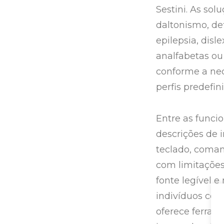
Sestini. As so
daltonismo, def
epilepsia, disl
analfabetas ou
conforme a nec
perfis predefin
Entre as funcio
descrições de 
teclado, coman
com limitações
fonte legível e
indivíduos com
oferece ferrame