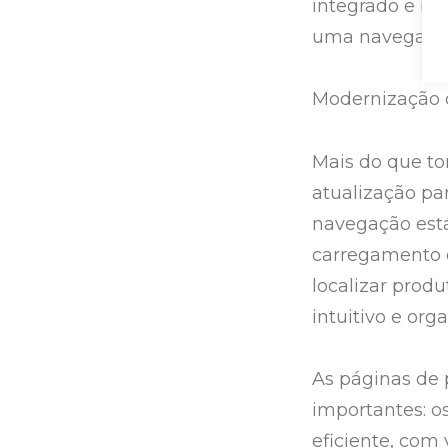
integrado e blo
uma navegação 
Modernização q
Mais do que tor
atualização pa
navegação está
carregamento o
localizar prod
intuitivo e or
As páginas de
importantes: o
eficiente, com 