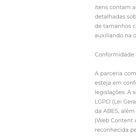
itens contam a
detalhadas sob
de tamanhos co
auxiliando na 
Conformidade c
A parceria com
esteja em con
legislações. A 
LGPD (Lei Gera
da ABES, além 
(Web Content Ac
reconhecida p