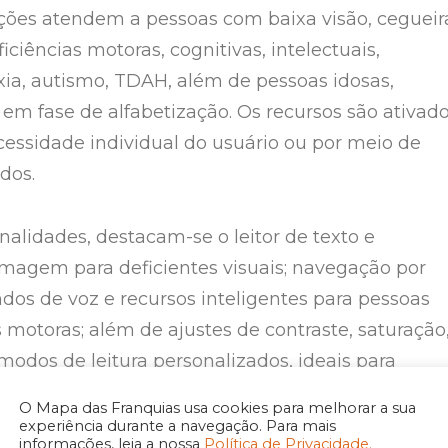
luções atendem a pessoas com baixa visão, cegueir
iciências motoras, cognitivas, intelectuais,
exia, autismo, TDAH, além de pessoas idosas,
 em fase de alfabetização. Os recursos são ativad
essidade individual do usuário ou por meio de
idos.
nalidades, destacam-se o leitor de texto e
imagem para deficientes visuais; navegação por
dos de voz e recursos inteligentes para pessoas
 motoras; além de ajustes de contraste, saturação
 modos de leitura personalizados, ideais para
 dislexia ou distúrbios de atenção. O site também
O Mapa das Franquias usa cookies para melhorar a sua
ntas como lupa, guia de leitura, dicionário
experiência durante a navegação. Para mais
informações, leia a nossa
Política de Privacidade.