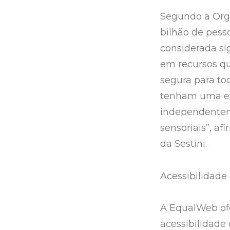
Segundo a Orga
bilhão de pess
considerada sig
em recursos qu
segura para to
tenham uma exp
independenteme
sensoriais”, a
da Sestini.
Acessibilidade 
A EqualWeb ofe
acessibilidade 