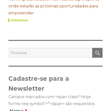
onde estarão as próximas oportunidades para
empreender
FRANQUIAS
PES
Pesquisar
por:
Cadastre-se para a
Newsletter
Campos marcados com <span class="ninja-
forms-req-symbol">*</span> são requeridos
Nome
*