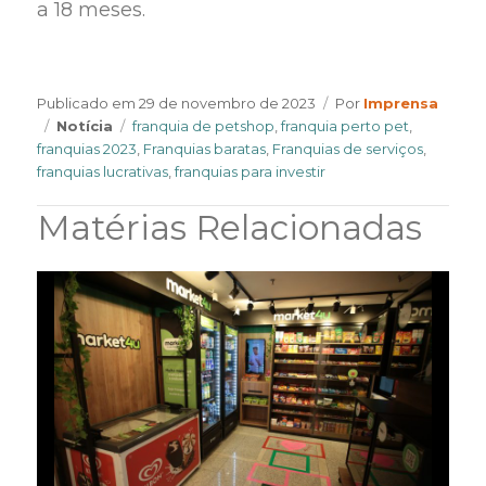
a 18 meses.
Author
Publicado em
29 de novembro de 2023
Por
Imprensa
Categories
Tags
Notícia
franquia de petshop
,
franquia perto pet
,
franquias 2023
,
Franquias baratas
,
Franquias de serviços
,
franquias lucrativas
,
franquias para investir
Matérias Relacionadas