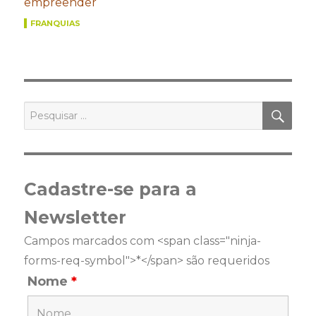
empreender
FRANQUIAS
PES
Pesquisar
por:
Cadastre-se para a
Newsletter
Campos marcados com <span class="ninja-
forms-req-symbol">*</span> são requeridos
Nome
*