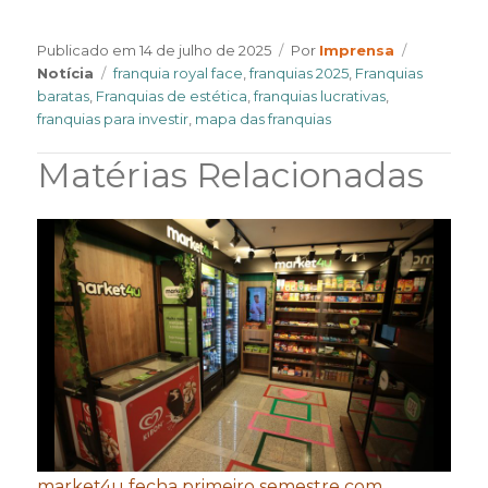
Author
Categorie
Publicado em
14 de julho de 2025
Por
Imprensa
Tags
Notícia
franquia royal face
,
franquias 2025
,
Franquias
baratas
,
Franquias de estética
,
franquias lucrativas
,
franquias para investir
,
mapa das franquias
Matérias Relacionadas
market4u fecha primeiro semestre com