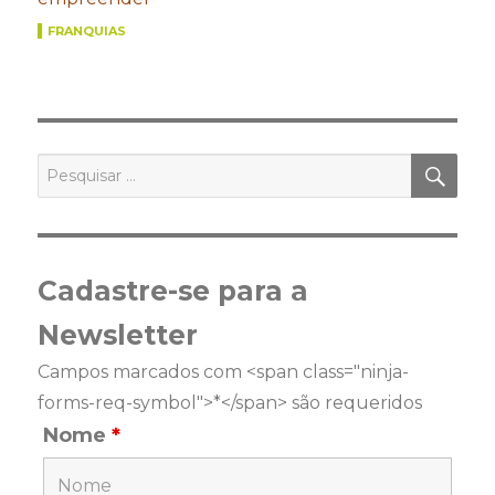
FRANQUIAS
PES
Pesquisar
por:
Cadastre-se para a
Newsletter
Campos marcados com <span class="ninja-
forms-req-symbol">*</span> são requeridos
Nome
*