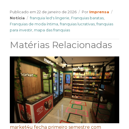
Author
Categor
Publicado em
22 de janeiro de 2026
Por
Imprensa
Tags
Notícia
franquia led's lingerie
,
Franquias baratas
,
Franquias de moda íntima
,
franquias lucrativas
,
franquias
para investir
,
mapa das franquias
Matérias Relacionadas
market4u fecha primeiro semestre com