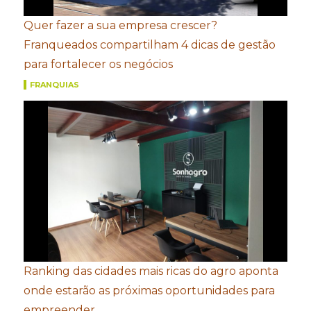
Quer fazer a sua empresa crescer?
Franqueados compartilham 4 dicas de gestão
para fortalecer os negócios
FRANQUIAS
Ranking das cidades mais ricas do agro aponta
onde estarão as próximas oportunidades para
empreender