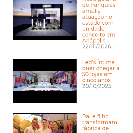
de franquias
amplia
atuação no
estado com
unidade
conceito em
Anápolis
22/01/2026
Led’s Íntima
quer chegar a
50 lojas em
cinco anos
20/10/2025
Pai e filho
transformam
fábrica de