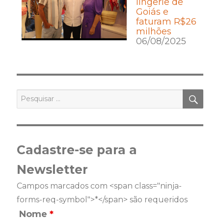
lingerie de
Goiás e
faturam R$26
milhões
06/08/2025
PES
Pesquisar
por:
Cadastre-se para a
Newsletter
Campos marcados com <span class="ninja-
forms-req-symbol">*</span> são requeridos
Nome
*