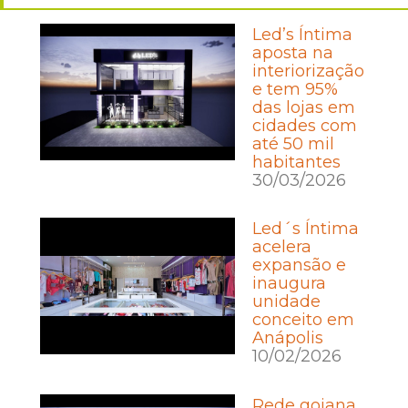
Led’s Íntima
aposta na
interiorização
e tem 95%
das lojas em
cidades com
até 50 mil
habitantes
30/03/2026
Led´s Íntima
acelera
expansão e
inaugura
unidade
conceito em
Anápolis
10/02/2026
Rede goiana