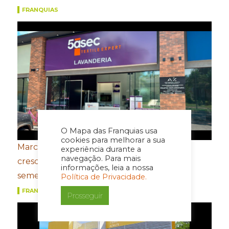
FRANQUIAS
O Mapa das Franquias usa
cookies para melhorar a sua
Marcas do Grupo FROTH registram
experiência durante a
navegação. Para mais
crescimento de dois dígitos no primeiro
informações, leia a nossa
semestre
Política de Privacidade.
FRANQUIAS
Prosseguir