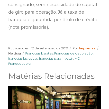
consignado, sem necessidade de capital
de giro para operação. Já a taxa de
franquia é garantida por título de crédito
(nota promissória).
Author
Categ
Publicado em
12 de setembro de 2019
Por
Imprensa
Tags
Notícia
Franquias baratas
,
Franquias de decoração
,
franquias lucrativas
,
franquias para investir
,
MC
Franqueadora
Matérias Relacionadas