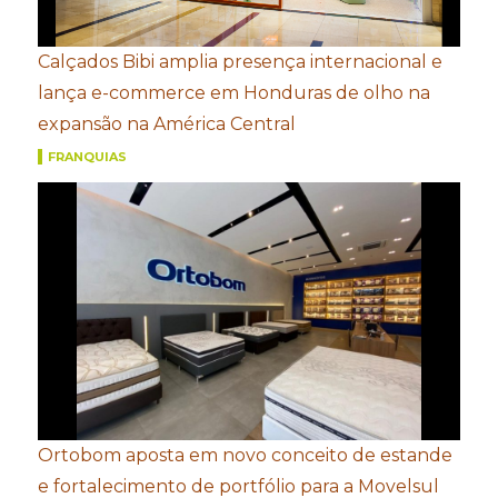
Calçados Bibi amplia presença internacional e
lança e-commerce em Honduras de olho na
expansão na América Central
FRANQUIAS
Ortobom aposta em novo conceito de estande
e fortalecimento de portfólio para a Movelsul