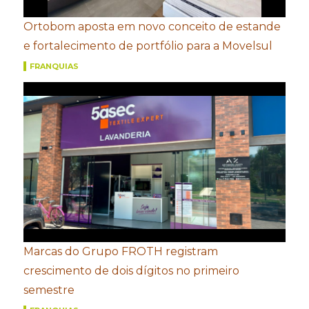
Ortobom aposta em novo conceito de estande
e fortalecimento de portfólio para a Movelsul
FRANQUIAS
Marcas do Grupo FROTH registram
crescimento de dois dígitos no primeiro
semestre