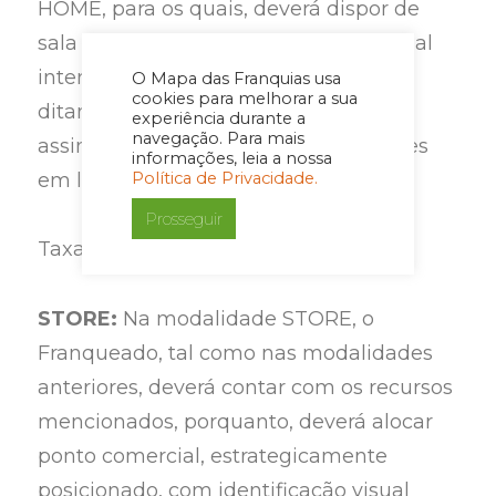
HOME, para os quais, deverá dispor de
sala comercial, com identificação visual
interna de sua franquia, conforme
O Mapa das Franquias usa
cookies para melhorar a sua
ditames da Franqueadora, podendo
experiência durante a
navegação. Para mais
assim, receber e reunir-se com clientes
informações, leia a nossa
Política de Privacidade.
em local destinado para esse fim.
Prosseguir
Taxa de Franquia: R$ 25.000,00
STORE:
Na modalidade STORE, o
Franqueado, tal como nas modalidades
anteriores, deverá contar com os recursos
mencionados, porquanto, deverá alocar
ponto comercial, estrategicamente
posicionado, com identificação visual