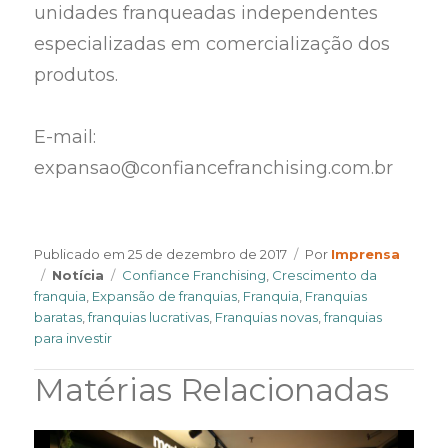
unidades franqueadas independentes
especializadas em comercialização dos
produtos.
E-mail:
expansao@confiancefranchising.com.br
Author
Publicado em
25 de dezembro de 2017
Por
Imprensa
Categories
Tags
Notícia
Confiance Franchising
,
Crescimento da
franquia
,
Expansão de franquias
,
Franquia
,
Franquias
baratas
,
franquias lucrativas
,
Franquias novas
,
franquias
para investir
Matérias Relacionadas