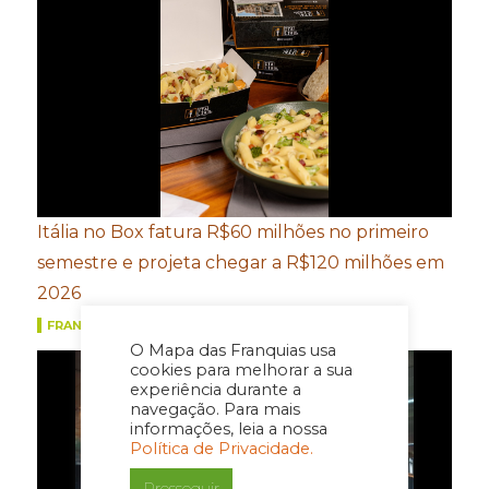
Itália no Box fatura R$60 milhões no primeiro
semestre e projeta chegar a R$120 milhões em
2026
FRANQUIAS
O Mapa das Franquias usa
cookies para melhorar a sua
experiência durante a
navegação. Para mais
informações, leia a nossa
Política de Privacidade.
Prosseguir