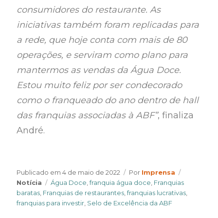
consumidores do restaurante. As
iniciativas também foram replicadas para
a rede, que hoje conta com mais de 80
operações, e serviram como plano para
mantermos as vendas da Água Doce.
Estou muito feliz por ser condecorado
como o franqueado do ano dentro de hall
das franquias associadas à ABF”
, finaliza
André.
Author
Categorie
Publicado em
4 de maio de 2022
Por
Imprensa
Tags
Notícia
Água Doce
,
franquia água doce
,
Franquias
baratas
,
Franquias de restaurantes
,
franquias lucrativas
,
franquias para investir
,
Selo de Excelência da ABF