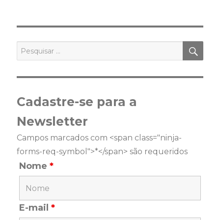
PES
Pesquisar
por:
Cadastre-se para a
Newsletter
Campos marcados com <span class="ninja-
forms-req-symbol">*</span> são requeridos
Nome
*
E-mail
*