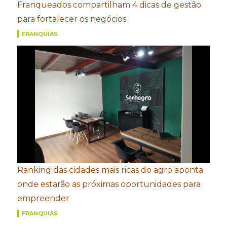
Franqueados compartilham 4 dicas de gestão
para fortalecer os negócios
FRANQUIAS
Ranking das cidades mais ricas do agro aponta
onde estarão as próximas oportunidades para
empreender
FRANQUIAS