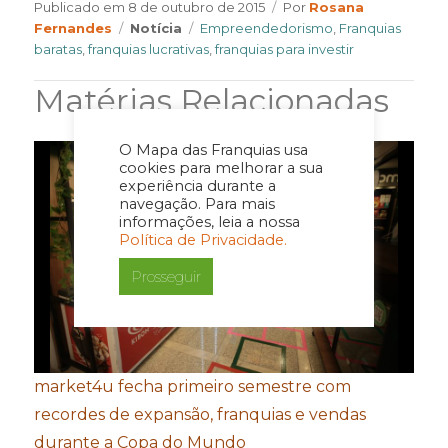
Author
Publicado em
8 de outubro de 2015
Por
Rosana
Categories
Tags
Fernandes
Notícia
Empreendedorismo
,
Franquias
baratas
,
franquias lucrativas
,
franquias para investir
Matérias Relacionadas
O Mapa das Franquias usa
cookies para melhorar a sua
experiência durante a
navegação. Para mais
informações, leia a nossa
Política de Privacidade.
Prosseguir
market4u fecha primeiro semestre com
recordes de expansão, franquias e vendas
durante a Copa do Mundo