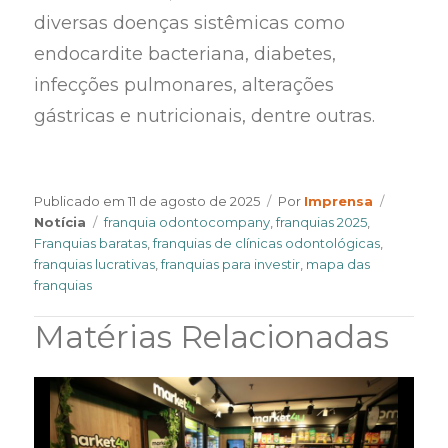
diversas doenças sistêmicas como
endocardite bacteriana, diabetes,
infecções pulmonares, alterações
gástricas e nutricionais, dentre outras.
Author
Categor
Publicado em
11 de agosto de 2025
Por
Imprensa
Tags
Notícia
franquia odontocompany
,
franquias 2025
,
Franquias baratas
,
franquias de clínicas odontológicas
,
franquias lucrativas
,
franquias para investir
,
mapa das
franquias
Matérias Relacionadas