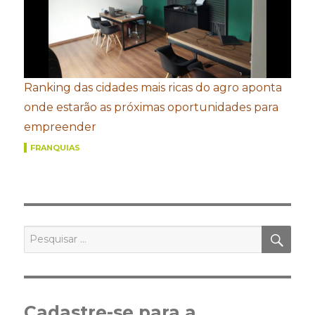
Ranking das cidades mais ricas do agro aponta
onde estarão as próximas oportunidades para
empreender
FRANQUIAS
PES
Pesquisar
por:
Cadastre-se para a