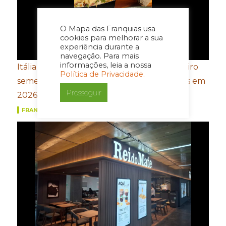
O Mapa das Franquias usa
cookies para melhorar a sua
experiência durante a
navegação. Para mais
informações, leia a nossa
Itália no Box fatura R$60 milhões no primeiro
Política de Privacidade.
semestre e projeta chegar a R$120 milhões em
Prosseguir
2026
FRANQUIAS