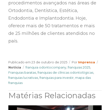
procedimentos avançados nas áreas de
Ortodontia, Dentística, Estética,
Endodontia e Implantodontia. Hoje,
oferece mais de 50 tratamentos e mais
de 25 milhões de clientes atendidos no
país.
Author
Categ
Publicado em
23 de outubro de 2025
Por
Imprensa
Tags
Notícia
franquia odontocompany
,
franquias 2025
,
Franquias baratas
,
franquias de clínicas odontológicas
,
franquias lucrativas
,
franquias para investir
,
mapa das
franquias
Matérias Relacionadas