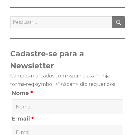
PES
Pesquisar
por:
Cadastre-se para a
Newsletter
Campos marcados com <span class="ninja-
forms-req-symbol">*</span> são requeridos
Nome
*
E-mail
*