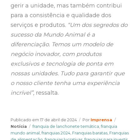
gerir a unidade, mas também contribui
para a consistência e qualidade dos
serviços e produtos.
“Um dos segredos do
sucesso da Mundo Animal é a
diferenciação. Temos um modelo de
negócio inovador, com produtos
exclusivos e tecnologia de ponta em
nossas unidades. Tudo para garantir que
o nosso cliente tenha uma experiência
incrível”,
ressalta.
Author
Categorie
Publicado em
17 de abril de 2024
Por
Imprensa
Tags
Notícia
franquia de lanchonete temática
,
franquia
mundo animal
,
franquias 2024
,
Franquias baratas
,
Franquias
de alimentação
,
franquias lucrativas
,
franquias para investir
,