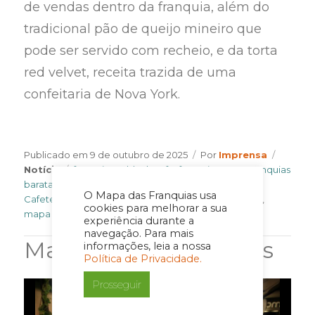
de vendas dentro da franquia, além do
tradicional pão de queijo mineiro que
pode ser servido com recheio, e da torta
red velvet, receita trazida de uma
confeitaria de Nova York.
Author
Catego
Publicado em
9 de outubro de 2025
Por
Imprensa
Tags
Notícia
franquia mr black cafe
,
franquias 2025
,
Franquias
baratas
,
Franquias de alimentação
,
Franquias de
O Mapa das Franquias usa
Cafeterias
,
franquias lucrativas
,
franquias para investir
,
cookies para melhorar a sua
mapa das franquias
experiência durante a
navegação. Para mais
Matérias Relacionadas
informações, leia a nossa
Política de Privacidade.
Prosseguir