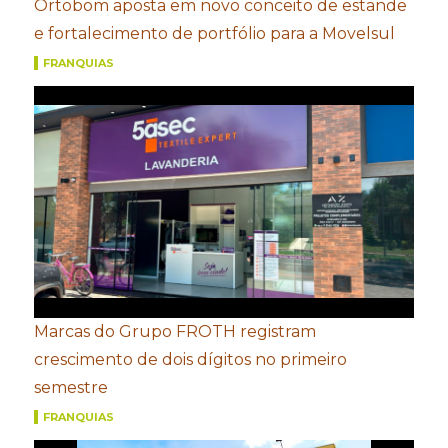
Ortobom aposta em novo conceito de estande
e fortalecimento de portfólio para a Movelsul
FRANQUIAS
Marcas do Grupo FROTH registram
crescimento de dois dígitos no primeiro
semestre
FRANQUIAS