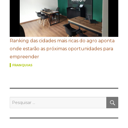
Ranking das cidades mais ricas do agro aponta
onde estarão as próximas oportunidades para
empreender
FRANQUIAS
PES
Pesquisar
por: