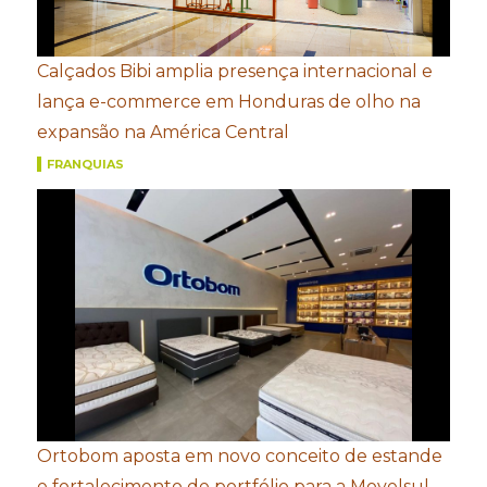
Calçados Bibi amplia presença internacional e
lança e-commerce em Honduras de olho na
expansão na América Central
FRANQUIAS
Ortobom aposta em novo conceito de estande
e fortalecimento de portfólio para a Movelsul