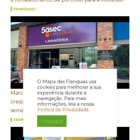
FRANQUIAS
O Mapa das Franquias usa
cookies para melhorar a sua
experiência durante a
Marcas do Grupo FROTH registram
navegação. Para mais
crescimento de dois dígitos no primeiro
informações, leia a nossa
Política de Privacidade.
semestre
FRANQUIAS
Prosseguir