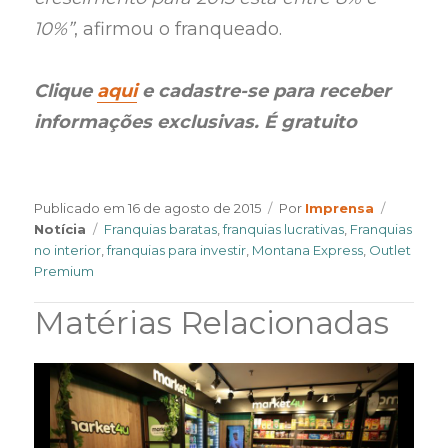
10%”
, afirmou o franqueado.
Clique
aqui
e cadastre-se para receber
informações exclusivas. É gratuito
Author
Categor
Publicado em
16 de agosto de 2015
Por
Imprensa
Tags
Notícia
Franquias baratas
,
franquias lucrativas
,
Franquias
no interior
,
franquias para investir
,
Montana Express
,
Outlet
Premium
Matérias Relacionadas