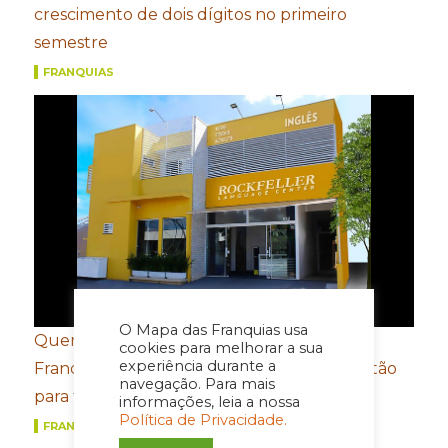
crescimento de dois dígitos no primeiro
semestre
FRANQUIAS
O Mapa das Franquias usa
Quer fazer a sua empresa crescer?
cookies para melhorar a sua
experiência durante a
Franqueados compartilham 4 dicas de gestão
navegação. Para mais
para fortalecer os negócios
informações, leia a nossa
Política de Privacidade.
FRANQUIAS