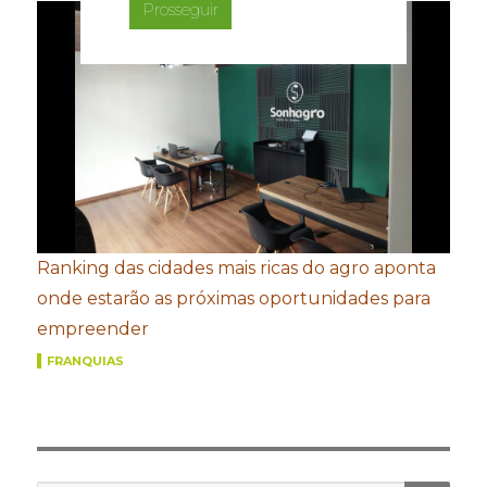
Prosseguir
Ranking das cidades mais ricas do agro aponta
onde estarão as próximas oportunidades para
empreender
FRANQUIAS