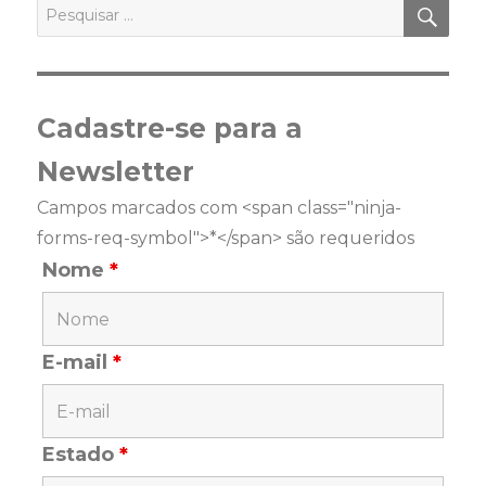
PES
Pesquisar
por:
Cadastre-se para a
Newsletter
Campos marcados com <span class="ninja-
forms-req-symbol">*</span> são requeridos
Nome
*
E-mail
*
Estado
*