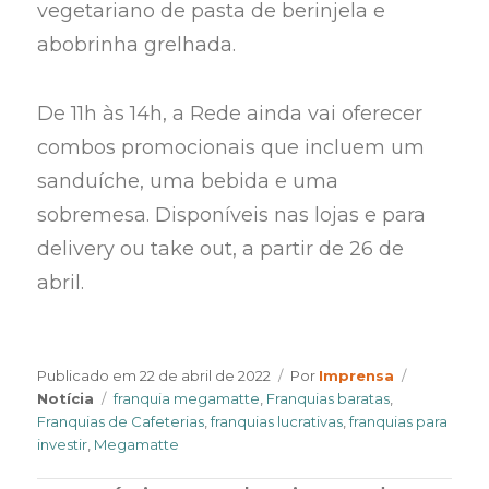
vegetariano de pasta de berinjela e
abobrinha grelhada.
De 11h às 14h, a Rede ainda vai oferecer
combos promocionais que incluem um
sanduíche, uma bebida e uma
sobremesa. Disponíveis nas lojas e para
delivery ou take out, a partir de 26 de
abril.
Author
Categorie
Publicado em
22 de abril de 2022
Por
Imprensa
Tags
Notícia
franquia megamatte
,
Franquias baratas
,
Franquias de Cafeterias
,
franquias lucrativas
,
franquias para
investir
,
Megamatte