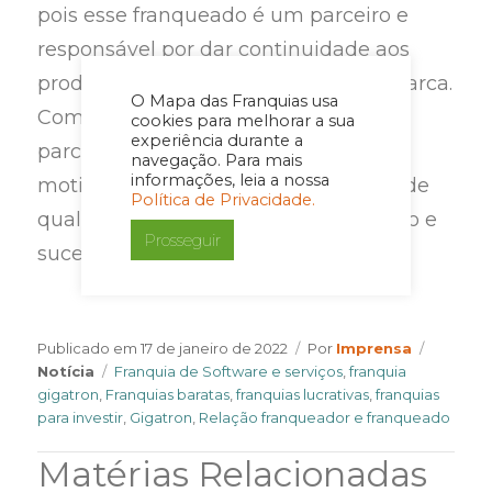
pois esse franqueado é um parceiro e
responsável por dar continuidade aos
produtos e serviços prestados pela marca.
O Mapa das Franquias usa
Com os canais de comunicação, essa
cookies para melhorar a sua
experiência durante a
parceria funciona como fonte
navegação. Para mais
informações, leia a nossa
motivacional para gerar um controle de
Política de Privacidade.
qualidade, possibilidades de expansão e
Prosseguir
sucesso do franqueado.
Author
Categor
Publicado em
17 de janeiro de 2022
Por
Imprensa
Tags
Notícia
Franquia de Software e serviços
,
franquia
gigatron
,
Franquias baratas
,
franquias lucrativas
,
franquias
para investir
,
Gigatron
,
Relação franqueador e franqueado
Matérias Relacionadas