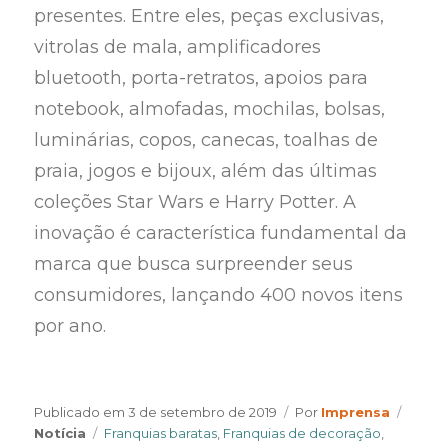
presentes. Entre eles, peças exclusivas,
vitrolas de mala, amplificadores
bluetooth, porta-retratos, apoios para
notebook, almofadas, mochilas, bolsas,
luminárias, copos, canecas, toalhas de
praia, jogos e bijoux, além das últimas
coleções Star Wars e Harry Potter. A
inovação é característica fundamental da
marca que busca surpreender seus
consumidores, lançando 400 novos itens
por ano.
Author
Categ
Publicado em
3 de setembro de 2019
Por
Imprensa
Tags
Notícia
Franquias baratas
,
Franquias de decoração
,