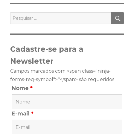
PES
Pesquisar
por:
Cadastre-se para a
Newsletter
Campos marcados com <span class="ninja-
forms-req-symbol">*</span> são requeridos
Nome
*
E-mail
*