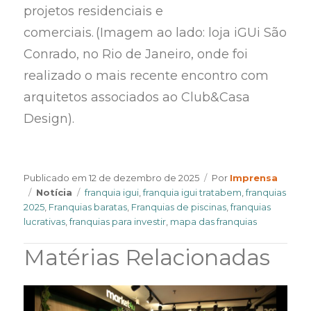
projetos residenciais e
comerciais. (Imagem ao lado: loja iGUi São
Conrado, no Rio de Janeiro, onde foi
realizado o mais recente encontro com
arquitetos associados ao Club&Casa
Design).
Author
Publicado em
12 de dezembro de 2025
Por
Imprensa
Categories
Tags
Notícia
franquia igui
,
franquia igui tratabem
,
franquias
2025
,
Franquias baratas
,
Franquias de piscinas
,
franquias
lucrativas
,
franquias para investir
,
mapa das franquias
Matérias Relacionadas