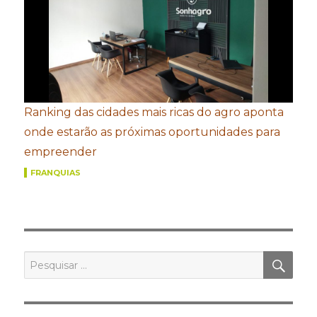
Ranking das cidades mais ricas do agro aponta
onde estarão as próximas oportunidades para
empreender
FRANQUIAS
PES
Pesquisar
por: