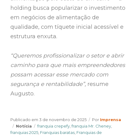
holding busca popularizar o investimento
em negócios de alimentação de
qualidade, com tíquete inicial acessível e
estrutura enxuta.
“Queremos profissionalizar o setor e abrir
caminho para que mais empreendedores
possam acessar esse mercado com
segurança e rentabilidade”,
resume
Augusto.
Author
Publicado em
3 de novembro de 2025
Por
Imprensa
Categories
Tags
Notícia
franquia crepefy
,
franquia Mr. Cheney
,
franquias 2025
,
Franquias baratas
,
Franquias de