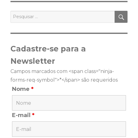
PES
Pesquisar
por:
Cadastre-se para a
Newsletter
Campos marcados com <span class="ninja-
forms-req-symbol">*</span> são requeridos
Nome
*
E-mail
*