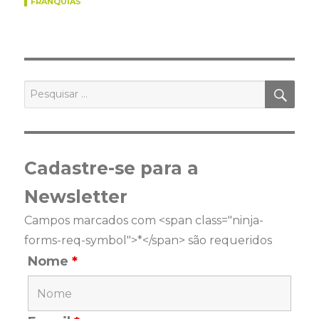
FRANQUIAS
PES
Pesquisar
por:
Cadastre-se para a
Newsletter
Campos marcados com <span class="ninja-
forms-req-symbol">*</span> são requeridos
Nome
*