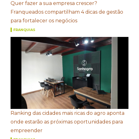
Quer fazer a sua empresa crescer?
Franqueados compartilham 4 dicas de gestão
para fortalecer os negócios
FRANQUIAS
Ranking das cidades mais ricas do agro aponta
onde estarão as próximas oportunidades para
empreender