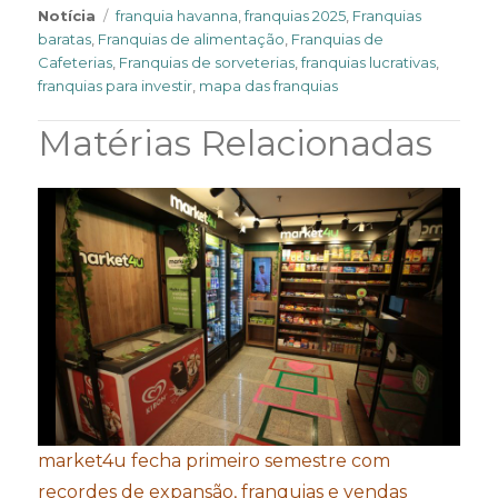
Tags
Notícia
franquia havanna
,
franquias 2025
,
Franquias
baratas
,
Franquias de alimentação
,
Franquias de
Cafeterias
,
Franquias de sorveterias
,
franquias lucrativas
,
franquias para investir
,
mapa das franquias
Matérias Relacionadas
market4u fecha primeiro semestre com
recordes de expansão, franquias e vendas