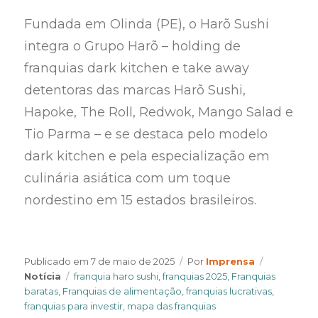
Fundada em Olinda (PE), o Harõ Sushi
integra o Grupo Harõ – holding de
franquias dark kitchen e take away
detentoras das marcas Harõ Sushi,
Hapoke, The Roll, Redwok, Mango Salad e
Tio Parma – e se destaca pelo modelo
dark kitchen e pela especialização em
culinária asiática com um toque
nordestino em 15 estados brasileiros.
Author
Categorie
Publicado em
7 de maio de 2025
Por
Imprensa
Tags
Notícia
franquia haro sushi
,
franquias 2025
,
Franquias
baratas
,
Franquias de alimentação
,
franquias lucrativas
,
franquias para investir
,
mapa das franquias