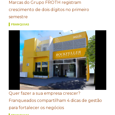
Marcas do Grupo FROTH registram
crescimento de dois dígitos no primeiro
semestre
FRANQUIAS
Quer fazer a sua empresa crescer?
Franqueados compartilham 4 dicas de gestão
para fortalecer os negócios