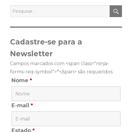
PES
Pesquisar
por:
Cadastre-se para a
Newsletter
Campos marcados com <span class="ninja-
forms-req-symbol">*</span> são requeridos
Nome
*
E-mail
*
Estado
*