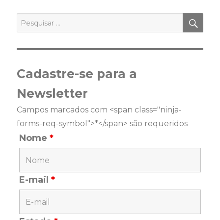
PES
Pesquisar
por:
Cadastre-se para a
Newsletter
Campos marcados com <span class="ninja-
forms-req-symbol">*</span> são requeridos
Nome
*
E-mail
*