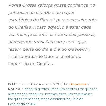
Ponta Grossa reforça nossa confiança no
potencial da cidade e no papel
estratégico do Paraná para o crescimento
do Giraffas. Nosso objetivo é estar cada
vez mais presente na rotina das pessoas,
oferecendo refeições completas que
fazem parte do dia a dia do brasileiro”,
finaliza Eduardo Guerra, diretor de
Expansão do Giraffas.
Author
Categori
Publicado em
18 de maio de 2026
Por
Imprensa
Tags
Notícia
franquia giraffas
,
Franquias baratas
,
Franquias de
alimentação
,
franquias lucrativas
,
franquias para investir
,
franquias premiadas
,
mapa das franquias
,
Selo de
Excelência da ABF