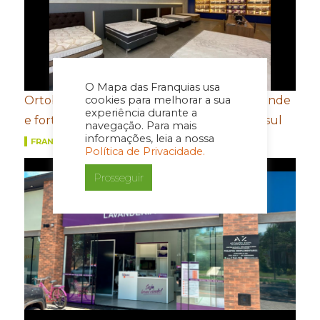
O Mapa das Franquias usa
cookies para melhorar a sua
Ortobom aposta em novo conceito de estande
experiência durante a
e fortalecimento de portfólio para a Movelsul
navegação. Para mais
informações, leia a nossa
FRANQUIAS
Política de Privacidade.
Prosseguir