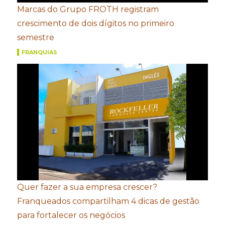
Marcas do Grupo FROTH registram
crescimento de dois dígitos no primeiro
semestre
FRANQUIAS
Quer fazer a sua empresa crescer?
Franqueados compartilham 4 dicas de gestão
para fortalecer os negócios