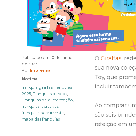
Publicado em
10 de junho
O
Giraffas
, red
de 2025
sua nova cole
Author
Por
Imprensa
Toy, que promet
Categories
Notícia
incluir também
Tags
franquia giraffas
,
franquias
2025
,
Franquias baratas
,
Franquias de alimentação
,
Ao comprar um 
franquias lucrativas
,
franquias para investir
,
são seis brind
mapa das franquias
refeição em um