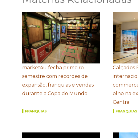
market4u fecha primeiro
Calçados 
semestre com recordes de
internacio
expansão, franquias e vendas
commerce
durante a Copa do Mundo
olho na e
Central
FRANQUIAS
FRANQUIAS