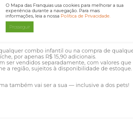
O Mapa das Franquias usa cookies para melhorar a sua
keting e Trade do Giraffas.
experiência durante a navegação. Para mais
informações, leia a nossa
Política de Privacidade.
arão disponíveis em todas as unidades da rede po
Prosseguir
 e poderão ser adquiridos:
qualquer combo infantil ou na compra de qualqu
che, por apenas R$ 15,90 adicionais.
ser vendidos separadamente, com valores que
 a região, sujeitos à disponibilidade de estoque.
rma também vai ser a sua — inclusive a dos pets!