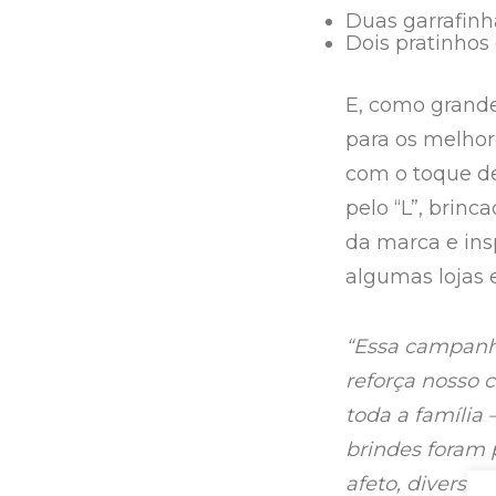
Duas garrafinha
Dois pratinhos
E, como grande
para os melho
com o toque de
pelo “L”, brin
da marca e ins
algumas lojas e
“Essa campanha
reforça nosso 
toda a família
brindes foram
afeto, diversão