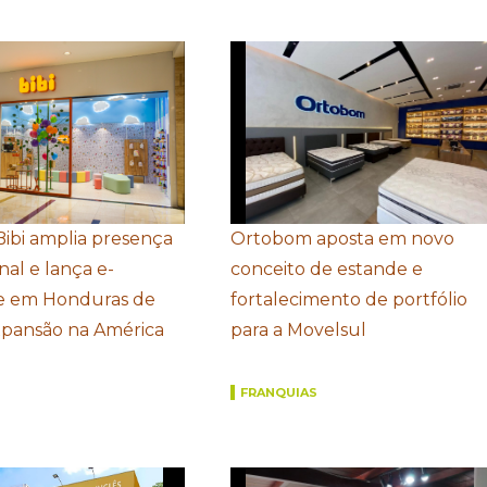
Bibi amplia presença
Ortobom aposta em novo
nal e lança e-
conceito de estande e
 em Honduras de
fortalecimento de portfólio
xpansão na América
para a Movelsul
FRANQUIAS