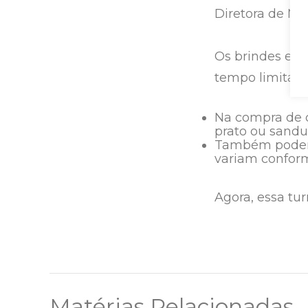
Diretora de Mar
Os brindes est
tempo limitado
Na compra de 
prato ou sanduí
Também podem 
variam conforme
Agora, essa tu
Matérias Relacionadas