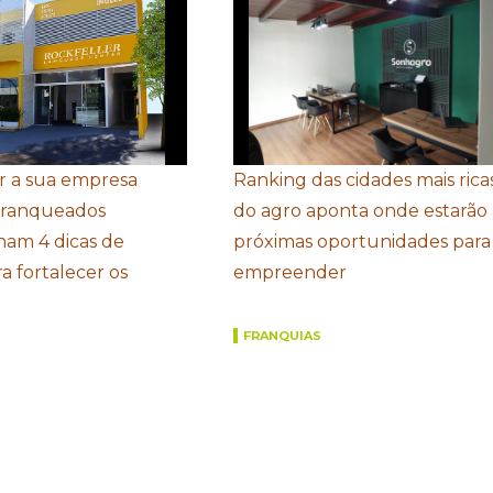
r a sua empresa
Ranking das cidades mais rica
Franqueados
do agro aponta onde estarão 
ham 4 dicas de
próximas oportunidades para
a fortalecer os
empreender
FRANQUIAS