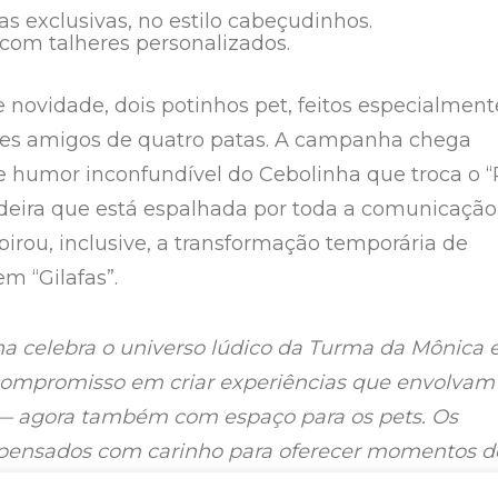
s exclusivas, no estilo cabeçudinhos.
 com talheres personalizados.
 novidade, dois potinhos pet, feitos especialment
res amigos de quatro patas. A campanha chega
 humor inconfundível do Cebolinha que troca o “
cadeira que está espalhada por toda a comunicação
pirou, inclusive, a transformação temporária de
m “Gilafas”.
 celebra o universo lúdico da Turma da Mônica 
compromisso em criar experiências que envolvam
 — agora também com espaço para os pets. Os
 pensados com carinho para oferecer momentos d
 e conexão entre gerações”,
destaca Luciana Morai