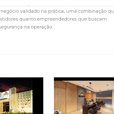
ma estrutura já consolidada, suporte constante e
negócio validado na prática, uma combinação q
nvestidores quanto empreendedores que buscam
 segurança na operação.