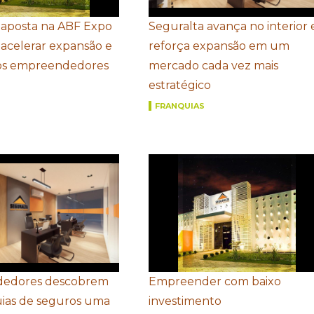
 aposta na ABF Expo
Seguralta avança no interior 
 acelerar expansão e
reforça expansão em um
vos empreendedores
mercado cada vez mais
estratégico
FRANQUIAS
edores descobrem
Empreender com baixo
uias de seguros uma
investimento