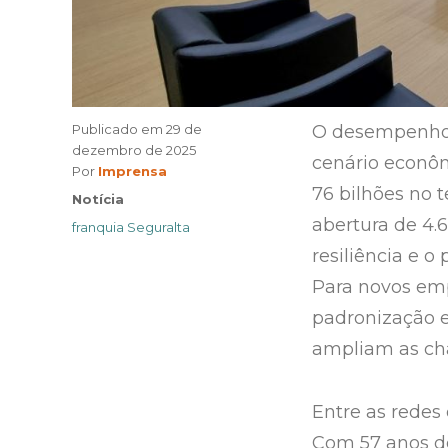
Publicado em
29 de
O desempenho 
dezembro de 2025
cenário econô
Author
Por
Imprensa
76 bilhões no t
Categories
Notícia
abertura de 4.
Tags
franquia Seguralta
resiliência e 
Para novos emp
padronização e
ampliam as ch
Entre as rede
Com 57 anos de