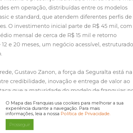
des em operação, distribuídas entre os modelos
asic e standard, que atendem diferentes perfis de
. O investimento inicial parte de R$ 45 mil, com
dio mensal de cerca de R$ 15 mil e retorno
 12 e 20 meses, um negócio acessível, estruturad
.
rede, Gustavo Zanon, a força da Seguralta está na
re credibilidade, inovação e entrega de valor ao
estaca que a maturidade do modelo de franquias n
scimento da demanda por orientação e organizaçã
O Mapa das Franquias usa cookies para melhorar a sua
experiência durante a navegação. Para mais
orçam ainda mais o potencial de expansão da marc
informações, leia a nossa
Política de Privacidade.
Prosseguir
ia investir, o mercado de franchising se destaca