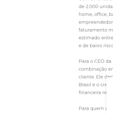
de 2.000 unida
home, office, b
empreendedores
faturamento mé
estimado entre
e de baixo risco
Para o CEO da 
combinação ent
cliente. Ele d
Brasil e o cre
financeira ref
Para quem aval