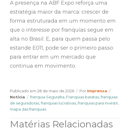
A presença na ABF Expo reforça uma
estratégia maior da marca: crescer de
forma estruturada em um momento em
que o interesse por franquias segue em
alta no Brasil. E, para quem passa pelo
estande E011, pode ser o primeiro passo
para entrar em um mercado que
continua em movimento.
Author
Categori
Publicado em
28 de maio de 2026
Por
Imprensa
Tags
Notícia
franquia Seguralta
,
Franquias baratas
,
franquias
de seguradoras
,
franquias lucrativas
,
franquias para investir
,
mapa das franquias
Matérias Relacionadas