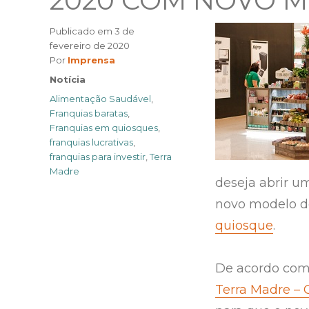
2020 COM NOVO 
Publicado em
3 de
fevereiro de 2020
Author
Por
Imprensa
Categories
Notícia
Tags
Alimentação Saudável
,
Franquias baratas
,
Franquias em quiosques
,
franquias lucrativas
,
franquias para investir
,
Terra
Madre
deseja abrir u
novo modelo d
quiosque
.
De acordo com 
Terra Madre – 