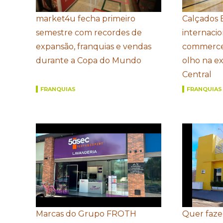
market4u fecha primeiro
Calçados 
semestre com recordes de
internacio
expansão, franquias e vendas
commerce
durante a Copa do Mundo
olho na e
Central
FRANQUIAS
FRANQUIAS
Marcas do Grupo FROTH
Quer faze