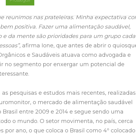
preendem em ver a feirinha de orgânicos e o mix
e reunimos nas prateleiras. Minha expectativa c
 bem positiva. Fazer uma alimentação saudável,
o e da mente são prioridades para um grupo cada
essoas”,
afirma Ione, que antes de abrir o quiosqu
 Orgânicos e Saudáveis atuava como advogada e
tir no segmento por enxergar um potencial de
teressante.
as pesquisas e estudos mais recentes, realizadas
uromonitor, o mercado de alimentação saudável
 Brasil entre 2009 e 2014 e segue sendo uma
odo o mundo. O setor movimenta, no país, cerca
es por ano, o que coloca o Brasil como 4º colocado