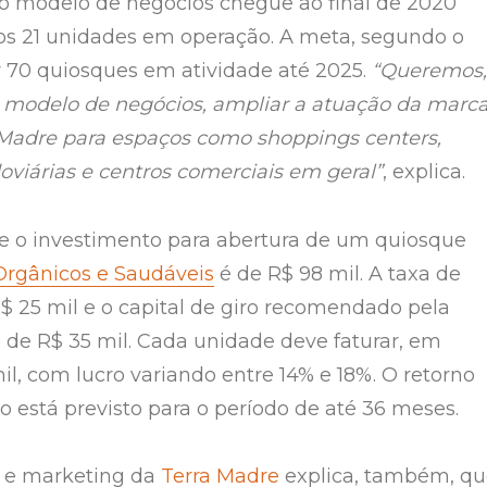
o modelo de negócios chegue ao final de 2020
s 21 unidades em operação. A meta, segundo o
er 70 quiosques em atividade até 2025.
“Queremos,
 modelo de negócios, ampliar a atuação da marc
a Madre para espaços como shoppings centers,
oviárias e centros comerciais em geral”
, explica.
ue o investimento para abertura de um quiosque
Orgânicos e Saudáveis
é de R$ 98 mil. A taxa de
R$ 25 mil e o capital de giro recomendado pela
 de R$ 35 mil. Cada unidade deve faturar, em
il, com lucro variando entre 14% e 18%. O retorno
o está previsto para o período de até 36 meses.
 e marketing da
Terra Madre
explica, também, qu