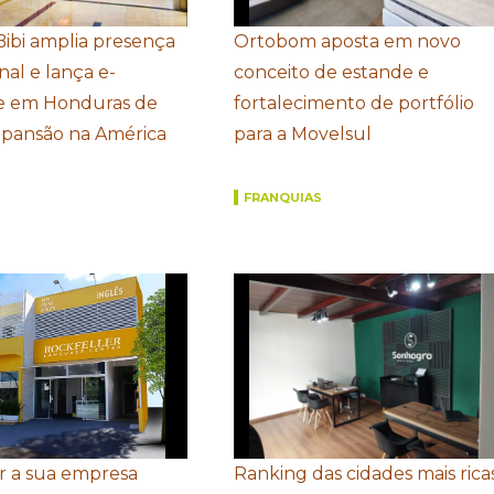
Bibi amplia presença
Ortobom aposta em novo
nal e lança e-
conceito de estande e
 em Honduras de
fortalecimento de portfólio
xpansão na América
para a Movelsul
FRANQUIAS
r a sua empresa
Ranking das cidades mais rica