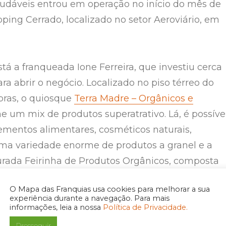
udáveis entrou em operação no início do mês de
ping Cerrado, localizado no setor Aeroviário, em
á a franqueada Ione Ferreira, que investiu cerca
ra abrir o negócio. Localizado no piso térreo do
pras, o quiosque
Terra Madre – Orgânicos e
e um mix de produtos superatrativo. Lá, é possíve
ementos alimentares, cosméticos naturais,
 uma variedade enorme de produtos a granel e a
rada Feirinha de Produtos Orgânicos, composta
umes e verduras frescos e 100% certificados.
O Mapa das Franquias usa cookies para melhorar a sua
experiência durante a navegação. Para mais
ar em operação há poucos dias, a receptividade d
informações, leia a nossa
Política de Privacidade.
equenta o Shopping Cerrado tem sido muito boa. 
Prosseguir