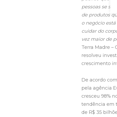
pessoas se sur
de produtos qu
o negócio está
cuidar do corp
vez maior de p
Terra Madre –
resolveu inves
crescimento in
De acordo com 
pela agência E
cresceu 98% no
tendência em t
de R$ 35 bilhõ