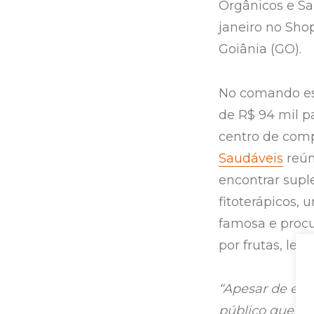
Orgânicos e Sa
janeiro no Shop
Goiânia (GO).
No comando est
de R$ 94 mil pa
centro de com
Saudáveis
reún
encontrar supl
fitoterápicos,
famosa e procu
por frutas, leg
“Apesar de est
público que fr