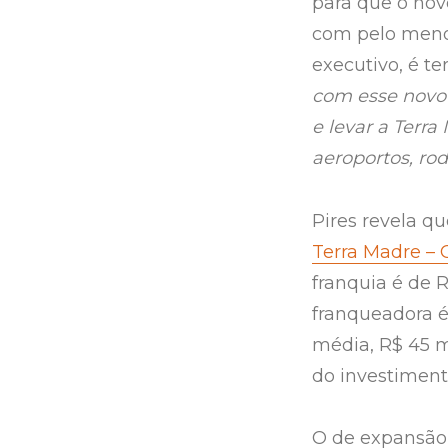
para que o nov
com pelo meno
executivo, é t
com esse novo
e levar a Terr
aeroportos, rod
Pires revela q
Terra Madre – 
franquia é de 
franqueadora é
média, R$ 45 m
do investiment
O de expansão