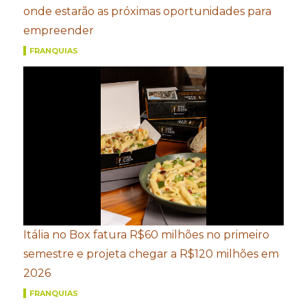
onde estarão as próximas oportunidades para
empreender
FRANQUIAS
Itália no Box fatura R$60 milhões no primeiro
semestre e projeta chegar a R$120 milhões em
2026
FRANQUIAS