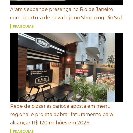
Aramis expande presença no Rio de Janeiro
com abertura de nova loja no Shopping Rio Sul
FRANQUIAS
Rede de pizzarias carioca aposta em menu
regional e projeta dobrar faturamento para
alcançar R$ 120 milhões em 2026
FRANQUIAS