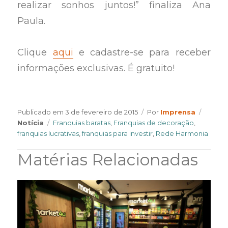
realizar sonhos juntos!” finaliza Ana
Paula.
Clique
aqui
e cadastre-se para receber
informações exclusivas. É gratuito!
Author
Catego
Publicado em
3 de fevereiro de 2015
Por
Imprensa
Tags
Notícia
Franquias baratas
,
Franquias de decoração
,
franquias lucrativas
,
franquias para investir
,
Rede Harmonia
Matérias Relacionadas