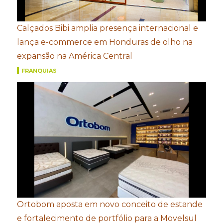
Calçados Bibi amplia presença internacional e
lança e-commerce em Honduras de olho na
expansão na América Central
FRANQUIAS
Ortobom aposta em novo conceito de estande
e fortalecimento de portfólio para a Movelsul