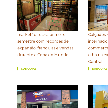
market4u fecha primeiro
Calçados 
semestre com recordes de
internacio
expansão, franquias e vendas
commerce
durante a Copa do Mundo
olho na e
Central
FRANQUIAS
FRANQUIAS