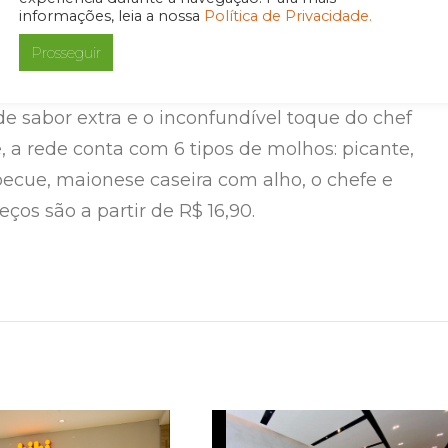
informações, leia a nossa
Política de Privacidade.
o ou crocante, o wrap de frango com queijo,
Prosseguir
te e peito de frango crocante, além da deliciosa
ito de frango com requeijão cremoso. Para dar
de sabor extra e o inconfundível toque do chef
, a rede conta com 6 tipos de molhos: picante,
becue, maionese caseira com alho, o chefe e
eços são a partir de R$ 16,90.