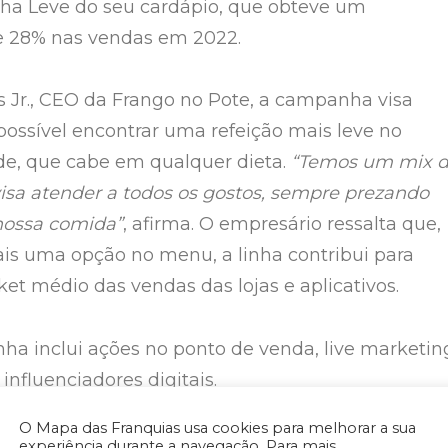
ha Leve do seu cardápio, que obteve um
e 28% nas vendas em 2022.
 Jr., CEO da Frango no Pote, a campanha visa
possível encontrar uma refeição mais leve no
de, que cabe em qualquer dieta.
“Temos um mix 
isa atender a todos os gostos, sempre prezando
nossa comida”
, afirma. O empresário ressalta que,
is uma opção no menu, a linha contribui para
ket médio das vendas das lojas e aplicativos.
a inclui ações no ponto de venda, live marketin
influenciadores digitais.
O Mapa das Franquias usa cookies para melhorar a sua
raz uma salada verde, com tomate, cebola, peito d
experiência durante a navegação. Para mais