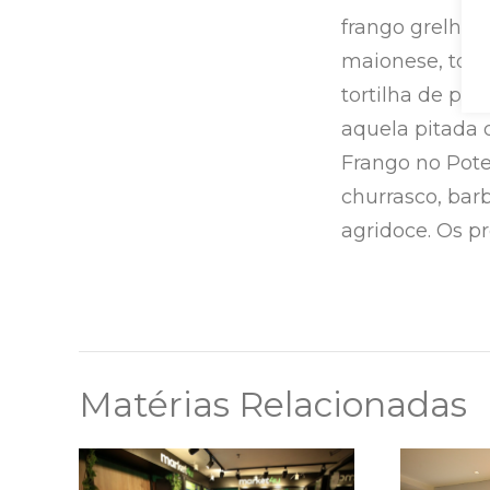
frango grelhad
maionese, toma
tortilha de pe
aquela pitada 
Frango no Pote
churrasco, bar
agridoce. Os pr
Matérias Relacionadas