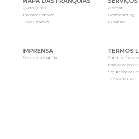
MAPA DAS FRANQUIAS
SERVIÇOS
Quem Somos
Assessoria
Trabalhe Conosco
Geomarketing
Onde Estamos
Expansão
IMPRENSA
TERMOS L
Envie uma matéria
Contrato fornece
Política de priva
Segurança de Cer
Termos de Uso