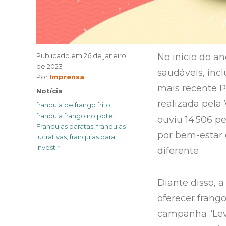
Publicado em
26 de janeiro
No início do a
de 2023
saudáveis, inc
Author
Por
Imprensa
mais recente 
Categories
Notícia
realizada pela
Tags
franquia de frango frito
,
franquia frango no pote
,
ouviu 14.506 pe
Franquias baratas
,
franquias
por bem-estar 
lucrativas
,
franquias para
investir
diferente
Diante disso, 
oferecer frango
campanha “Lev